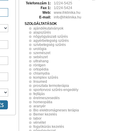
Telefonszám 1:
1/224-5425
Fax 1:
1/224-5424
Web:
www.ihklinika.hu
E-mail:
info@ihklinika.hu
SZOLGÁLTATÁSOK
ajándékutalványok
alapszűrés
nőgyógyászati szűrés
agyérbetegség szűrés
szívbetegség szűrés
urológia
szemészet
sebészet
ultrahang
röntgen
ortopédia
chlamydia
komplex szűrés
Insumed
prosztata termoterápia
sportorvosi szűrés-engedély
fejfájás
érelmeszesedés
homeopátia
aranyér
Bio elektromágneses terápia
Bemer kezelés
labor
vérvétel
fogyókúrás kezelés
nőgyógyászat