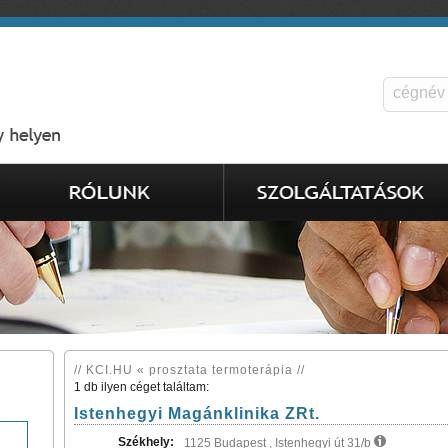
// KCI.HU « prosztata termoterápia //
1 db ilyen céget találtam:
Istenhegyi Magánklinika ZRt.
Székhely:
1125 Budapest , Istenhegyi út 31/b