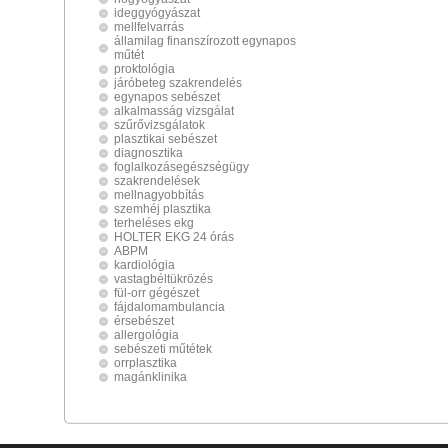
ideggyógyászat
mellfelvarrás
államilag finanszírozott egynapos
műtét
proktológia
járóbeteg szakrendelés
egynapos sebészet
alkalmasság vizsgálat
szűrővizsgálatok
plasztikai sebészet
diagnosztika
foglalkozásegészségügy
szakrendelések
mellnagyobbítás
szemhéj plasztika
terheléses ekg
HOLTER EKG 24 órás
ABPM
kardiológia
vastagbéltükrözés
fül-orr gégészet
fájdalomambulancia
érsebészet
allergológia
sebészeti műtétek
orrplasztika
magánklinika