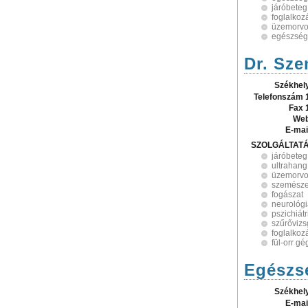
járóbeteg
foglalko
üzemorvos
egészség
Dr. Sze
Székhel
Telefonszám 
Fax 
Web
E-mai
SZOLGÁLTAT
járóbeteg
ultrahang
üzemorvos
szemészet
fogászat
neurológ
pszichiátr
szűrővizs
foglalko
fül-orr g
Egészs
Székhel
E-mai