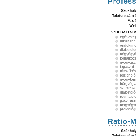
Profess
Székhel
Telefonszám 
Fax 
Web
SZOLGÁLTAT
egészsé
ultrahang
endokrino
diabetoló
nőgyógyá
foglalko
gyógyász
fogászat
rákszűrés
pszicholó
gyógytor
bőrgyógy
szemésze
diabetoló
reumatol
gasztroen
belgyógy
proktológ
Ratio-M
Székhel