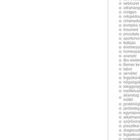
sebészet
ultrahang
röntgen
ortopédia
chlamydi
komplex 
Insumed
prosztata
sportorvo
fejfájás
érelmesz
homeopát
aranyér
Bio elekt
Bemer ke
labor
vérvétel
fogyókúrá
nőgyógyá
ideggyóg
mellfelva
államilag
műtét
proktológ
járóbeteg
egynapos
alkalmass
szűrővizs
plasztika
diagnoszt
foglalko
szakrend