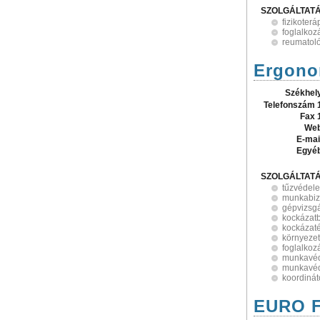
SZOLGÁLTAT
fizikoterá
foglalko
reumatol
Ergono
Székhel
Telefonszám 
Fax 
Web
E-mai
Egyé
SZOLGÁLTAT
tűzvédel
munkabiz
gépvizsgá
kockázat
kockázaté
környeze
foglalko
munkavéd
munkavé
koordinát
EURO F