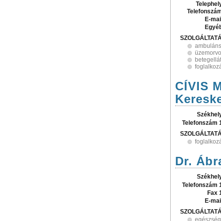
Telephel
Telefonszá
E-mai
Egyé
SZOLGÁLTAT
ambuláns
üzemorvos
betegellá
foglalko
CÍVIS 
Kereske
Székhel
Telefonszám 
SZOLGÁLTAT
foglalko
Dr. Ábr
Székhel
Telefonszám 
Fax 
E-mai
SZOLGÁLTAT
egészségü