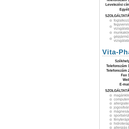
Telefonszám 
Levelezési cí
Egyé
SZOLGÁLTAT
foglalko
fegyvervi
vizsgálat
munkaköri
gépjármű 
vizsgálat
Vita-P
Székhel
Telefonszám 
Telefonszám 
Fax 
Web
E-mai
SZOLGÁLTAT
magánkli
computere
allergiate
jogosítvá
mágneság
sportsérü
fényteráp
hidroterá
allergiás