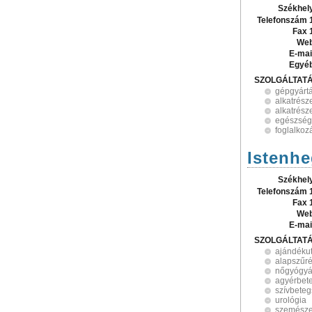
Székhel
Telefonszám 
Fax 
Web
E-mai
Egyé
SZOLGÁLTAT
gépgyárt
alkatrész
alkatrész
egészségü
foglalko
Istenhe
Székhel
Telefonszám 
Fax 
Web
E-mai
SZOLGÁLTAT
ajándéku
alapszűr
nőgyógyá
agyérbet
szívbeteg
urológia
szemésze