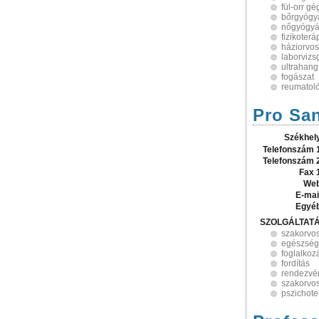
fül-orr g
bőrgyógy
nőgyógyá
fizikoterá
háziorvos
laborvizs
ultrahang
fogászat
reumatol
Pro San
Székhel
Telefonszám 
Telefonszám 
Fax 
Web
E-mai
Egyé
SZOLGÁLTAT
szakorvos
egészség
foglalko
fordítás
rendezvé
szakorvos
pszichote