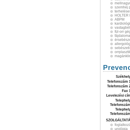
mellnagy
szemhéj p
terhelése
HOLTER 
ABPM
kardiológ
vastagbél
fül-orr g
fájdalom
érsebész
allergoló
sebészeti
orrplaszti
magánkli
Preven
Székhel
Telefonszám 
Telefonszám 
Fax 
Levelezési cí
Telephel
Telefonszá
Telephel
Telefonszá
SZOLGÁLTAT
foglalko
urológia