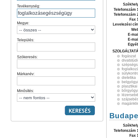
Székhel
Tevékenység:
Telefonszám 
Telefonszám 
Fax 
Megye:
Levelezési cí
Web
E-mai
E-mai
Település:
Egyé
SZOLGÁLTAT
fogászat
Szókeresés:
divatstúd
szépségs
foglalko
súlykontro
Márkanév:
dietetika
belgyógy
plasztika
bőrgyógy
Minősítés:
lézersebé
szájsebé
magánkli
Budapes
Székhel
Telefonszám 
Fax 