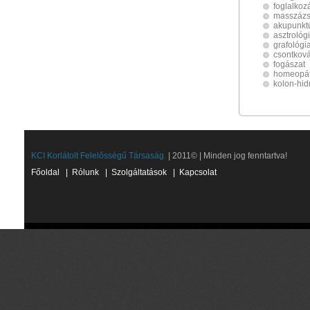
foglalko
masszáz
akupunkt
asztrológ
grafológi
csontkov
fogászat
homeopát
kolon-hid
KCI Korlátolt Felelősségű Társaság.
| 2011© | Minden jog fenntartva!
Főoldal
|
Rólunk
|
Szolgáltatások
|
Kapcsolat