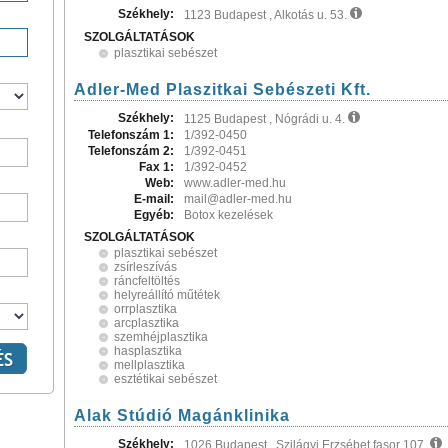
Székhely:
1123 Budapest , Alkotás u. 53.
SZOLGÁLTATÁSOK
plasztikai sebészet
Adler-Med Plaszitkai Sebészeti Kft.
Székhely:
1125 Budapest , Nógrádi u. 4.
Telefonszám 1:
1/392-0450
Telefonszám 2:
1/392-0451
Fax 1:
1/392-0452
Web:
www.adler-med.hu
E-mail:
mail@adler-med.hu
Egyéb:
Botox kezelések
SZOLGÁLTATÁSOK
plasztikai sebészet
zsírleszívás
ráncfeltöltés
helyreállító műtétek
orrplasztika
arcplasztika
szemhéjplasztika
hasplasztika
mellplasztika
esztétikai sebészet
Alak Stúdió Magánklinika
Székhely:
1026 Budapest , Szilágyi Erzsébet fasor 107.