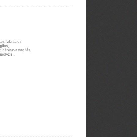
tés, vibrációs
gítás,
k: péniszvastagítás,
polyzis.