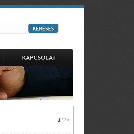
1
2
3
»