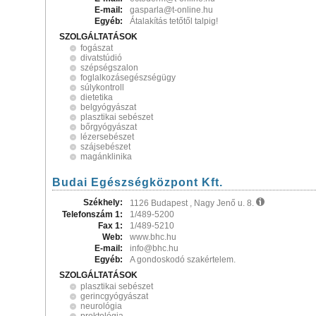
E-mail:
gasparla@t-online.hu
Egyéb:
Átalakítás tetőtől talpig!
SZOLGÁLTATÁSOK
fogászat
divatstúdió
szépségszalon
foglalkozásegészségügy
súlykontroll
dietetika
belgyógyászat
plasztikai sebészet
bőrgyógyászat
lézersebészet
szájsebészet
magánklinika
Budai Egészségközpont Kft.
Székhely:
1126 Budapest , Nagy Jenő u. 8.
Telefonszám 1:
1/489-5200
Fax 1:
1/489-5210
Web:
www.bhc.hu
E-mail:
info@bhc.hu
Egyéb:
A gondoskodó szakértelem.
SZOLGÁLTATÁSOK
plasztikai sebészet
gerincgyógyászat
neurológia