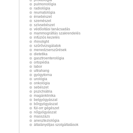
proktológia
pulmonológia
radiológia
reumatológia
érsebészet
szemészet
szívsebészet
védőoltási tanácsadás
mammográfiás szakrendelés
infúziós kezelés
rhinolight
szűrővizsgálatok
menedzserszűrések
dietetika
gasztroenterológia
ortopédia
labor
ultrahang
gyógytorna
urológia
onkológia
sebészet
pszichiátria
magánklinika
belgyógyászat
bőrgyógyászat
fül-orr gégészet
nőgyógyászat
masszázs
aneszteziológia
általánydíjas szolgáltatások