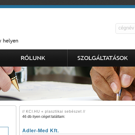
// KCI.HU « plasztikai sebészet //
46 db ilyen céget találtam:
Adler-Med Kft.