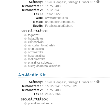
Székhely:
1026 Budapest , Szilágyi E. fasor 107.
Telefonszám 1:
1/375-3483
Telefonszám 2:
1/212-0941
Fax 1:
1/302-8122
Web:
www.artmedic.hu
E-mail:
artmedic@artmedic.hu
Egyéb:
Fogászat altatásban.
SZOLGÁLTATÁSOK
fogászat
hajátültetés
zsírleszívás
ránctalanító műtétek
arcplasztika
orrplasztika
hasplasztika
mellplasztika
plasztikai sebészet
allergiás nátha kezelése
Art-Medic Kft.
Székhely:
1026 Budapest , Szilágyi E. fasor 107.
Telefonszám 1:
1/212-0941; 1/225-3121
Telefonszám 2:
1/375-3483
Fax 1:
26/372-566
SZOLGÁLTATÁSOK
plasztikai sebészet