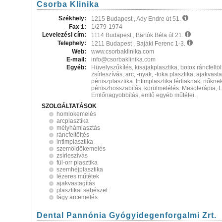
Csorba Klinika
Székhely:
1215 Budapest , Ady Endre út 51.
Fax 1:
1/279-1974
Levelezési cím:
1114 Budapest , Bartók Béla út 21.
Telephely:
1211 Budapest , Bajáki Ferenc 1-3.
Web:
www.csorbaklinika.com
E-mail:
info@csorbaklinika.com
Egyéb:
Hüvelyszűkítés, kisajakplasztika, botox ráncfeltöl
zsírleszívás, arc, -nyak, -toka plasztika, ajakvasta
péniszplasztika. Intimplasztika férfiaknak, nőkne
péniszhosszabítás, körülmetélés. Mesoterápia, Li
Emlőnagyobbítás, emlő egyéb műtétei.
SZOLGÁLTATÁSOK
homlokemelés
arcplasztika
mélyhámlasztás
ráncfeltöltés
intimplasztika
szemöldökemelés
zsírleszívás
fül-orr plasztika
szemhéjplasztika
lézeres műtétek
ajakvastagítás
plasztikai sebészet
lágy arcemelés
Dental Pannónia Gyógyidegenforgalmi Zrt.