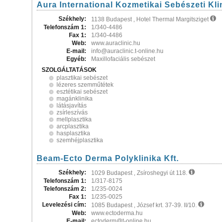
Aura International Kozmetikai Sebészeti Kli
Székhely:
1138 Budapest , Hotel Thermal Margitsziget
Telefonszám 1:
1/340-4486
Fax 1:
1/340-4486
Web:
www.auraclinic.hu
E-mail:
info@auraclinic.t-online.hu
Egyéb:
Maxillofaciális sebészet
SZOLGÁLTATÁSOK
plasztikai sebészet
lézeres szemműtétek
esztétikai sebészet
magánklinika
látásjavítás
zsírleszívás
mellplasztika
arcplasztika
hasplasztika
szemhéjplasztika
Beam-Ecto Derma Polyklinika Kft.
Székhely:
1029 Budapest , Zsíroshegyi út 118.
Telefonszám 1:
1/317-8175
Telefonszám 2:
1/235-0024
Fax 1:
1/235-0025
Levelezési cím:
1085 Budapest , József krt. 37-39. II/10.
Web:
www.ectoderma.hu
E-mail:
ectoderm@t-online.hu