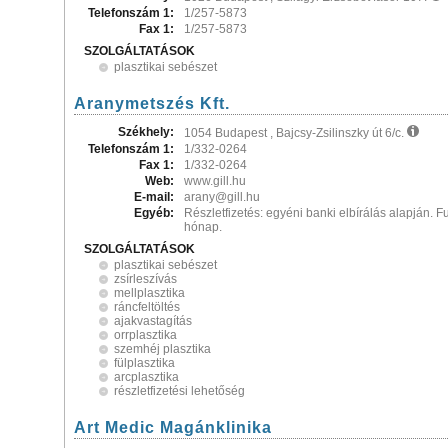
Telefonszám 1:
1/257-5873
Fax 1:
1/257-5873
SZOLGÁLTATÁSOK
plasztikai sebészet
Aranymetszés Kft.
Székhely:
1054 Budapest , Bajcsy-Zsilinszky út 6/c.
Telefonszám 1:
1/332-0264
Fax 1:
1/332-0264
Web:
www.gill.hu
E-mail:
arany@gill.hu
Egyéb:
Részletfizetés: egyéni banki elbírálás alapján. 
hónap.
SZOLGÁLTATÁSOK
plasztikai sebészet
zsírleszívás
mellplasztika
ráncfeltöltés
ajakvastagítás
orrplasztika
szemhéj plasztika
fülplasztika
arcplasztika
részletfizetési lehetőség
Art Medic Magánklinika