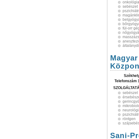
onkológi
sebészet
pszichiátr
magánkli
belgyógy
bőrgyógy
fül-orr g
nőgyógyá
masszáz
anesztezi
általányd
Magyar
Közpon
Székhel
Telefonszám 
SZOLGÁLTAT
sebészet
érsebész
gerincgy
mikrobiol
neurológ
pszichiátr
röntgen
szájsebé
Sani-Pr