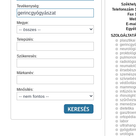
Székhel
Tevékenység:
Telefonszám 
Fax 
Web
Megye:
E-mai
Egyé
SZOLGÁLTAT
Település:
plasztika
gerincgy
neurológ
proktológ
Szókeresés:
pulmonol
radiológi
reumatol
érsebész
Márkanév:
szemésze
szívsebés
védőoltás
mammográ
Minősítés:
infúziós 
rhinolight
szűrővizs
menedzse
dietetika
gasztroen
ortopédia
labor
ultrahang
gyógytor
urológia