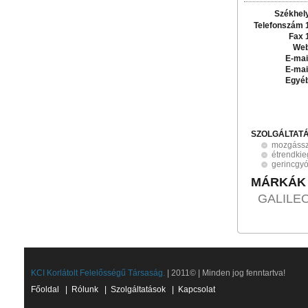
Székhel
Telefonszám 
Fax 
Web
E-mai
E-mai
Egyé
SZOLGÁLTAT
mozgássze
étrendkie
gerincgy
MÁRKÁK
GALILEO
KCI Korlátolt Felelősségű Társaság.
| 2011© | Minden jog fenntartva!
Főoldal
|
Rólunk
|
Szolgáltatások
|
Kapcsolat