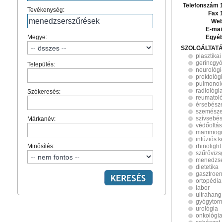
Telefonszám 
Tevékenység:
Fax 
Web
E-mai
Megye:
Egyé
SZOLGÁLTAT
plasztika
gerincgy
Település:
neurológ
proktológ
pulmonol
radiológi
Szókeresés:
reumatol
érsebész
szemésze
szívsebés
Márkanév:
védőoltás
mammográ
infúziós 
Minősítés:
rhinolight
szűrővizs
menedzse
dietetika
gasztroen
ortopédia
labor
ultrahang
gyógytor
urológia
onkológi