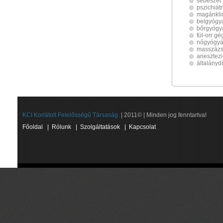
sebészet
pszichiátr
magánkli
belgyógy
bőrgyógy
fül-orr g
nőgyógyá
masszáz
anesztezi
általányd
KCI Korlátolt Felelősségű Társaság.
| 2011© | Minden jog fenntartva!
Főoldal
|
Rólunk
|
Szolgáltatások
|
Kapcsolat