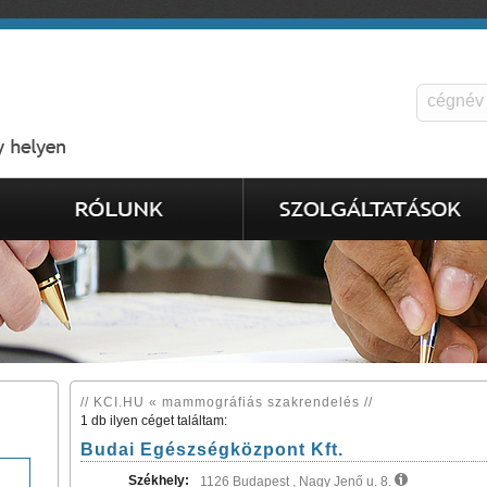
// KCI.HU « mammográfiás szakrendelés //
1 db ilyen céget találtam:
Budai Egészségközpont Kft.
Székhely:
1126 Budapest , Nagy Jenő u. 8.