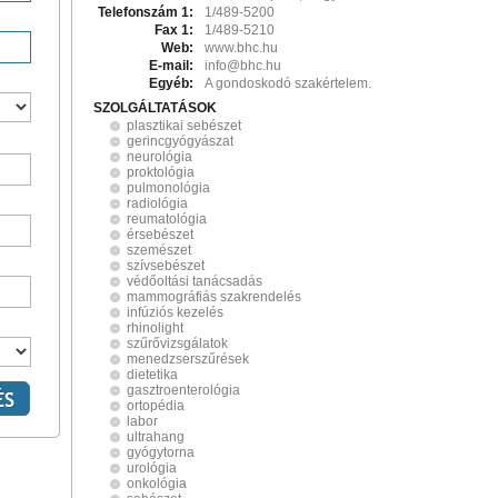
Telefonszám 1:
1/489-5200
Fax 1:
1/489-5210
Web:
www.bhc.hu
E-mail:
info@bhc.hu
Egyéb:
A gondoskodó szakértelem.
SZOLGÁLTATÁSOK
plasztikai sebészet
gerincgyógyászat
neurológia
proktológia
pulmonológia
radiológia
reumatológia
érsebészet
szemészet
szívsebészet
védőoltási tanácsadás
mammográfiás szakrendelés
infúziós kezelés
rhinolight
szűrővizsgálatok
menedzserszűrések
dietetika
gasztroenterológia
ortopédia
labor
ultrahang
gyógytorna
urológia
onkológia