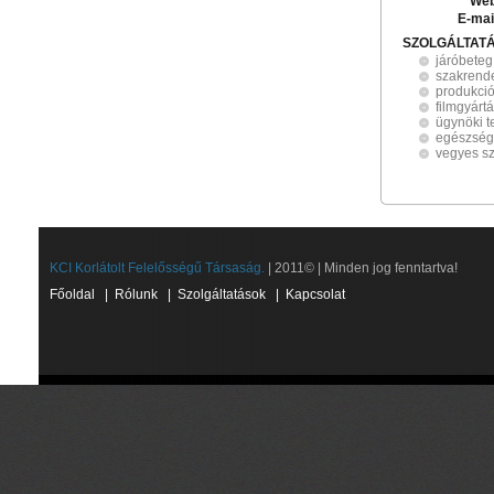
Web
E-mai
SZOLGÁLTAT
járóbeteg
szakrend
produkció
filmgyárt
ügynöki 
egészségü
vegyes sz
KCI Korlátolt Felelősségű Társaság.
| 2011© | Minden jog fenntartva!
Főoldal
|
Rólunk
|
Szolgáltatások
|
Kapcsolat