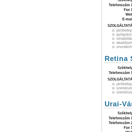
Székhel
Telefonszám 
Fax 
Web
E-mai
SZOLGÁLTAT
járóbeteg
gyógyász
rehabilitá
akadálym
orvostec
Retina 
Székhel
Telefonszám 
SZOLGÁLTAT
járóbeteg
szemésze
szemészet
Urai-Vá
Székhel
Telefonszám 
Telefonszám 
Fax 