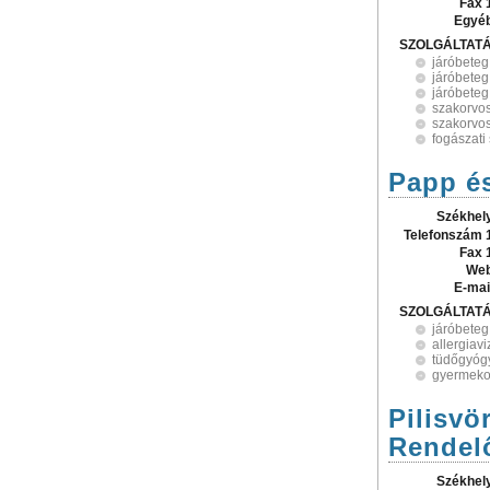
Fax 
Egyé
SZOLGÁLTAT
járóbeteg
járóbeteg
járóbeteg
szakorvos
szakorvos
fogászati
Papp és
Székhel
Telefonszám 
Fax 
Web
E-mai
SZOLGÁLTAT
járóbeteg
allergiavi
tüdőgyóg
gyermekor
Pilisvö
Rendelő
Székhel