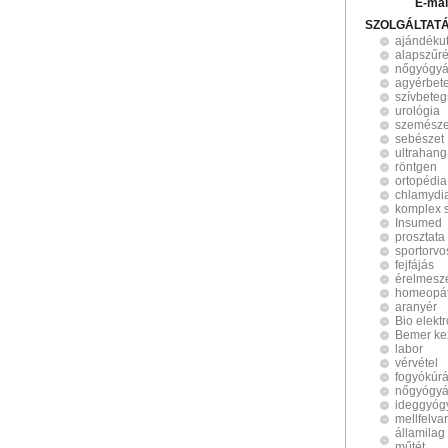
E-mai
SZOLGÁLTAT
ajándéku
alapszűr
nőgyógyá
agyérbet
szívbeteg
urológia
szemésze
sebészet
ultrahang
röntgen
ortopédia
chlamydi
komplex 
Insumed
prosztata
sportorvo
fejfájás
érelmesz
homeopát
aranyér
Bio elekt
Bemer ke
labor
vérvétel
fogyókúrá
nőgyógyá
ideggyóg
mellfelva
államilag
műtét