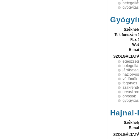
betegellá
gyógyítás
Gyógyír
Székhel
Telefonszám 
Fax 
Web
E-mai
SZOLGÁLTAT
egészsé
betegellá
járóbeteg
háziorvo
védőnők
fogorvos
szakrend
orvosi re
orvosok
gyógyítás
Hajnal-
Székhel
E-mai
SZOLGÁLTAT