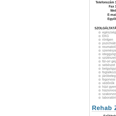
Telefonszám 
Fax 
Web
E-mai
Egyé
SZOLGÁLTAT
egészségü
EKG
röntgen
pszichiátr
reumatol
szemésze
ideggyóg
szülésze
fül-orr g
sebészet
belgyógy
foglalkoz
járóbeteg
fogorvosi
védőnők
házi gyer
háziorvos
szakorvos
laboratór
Rehab 