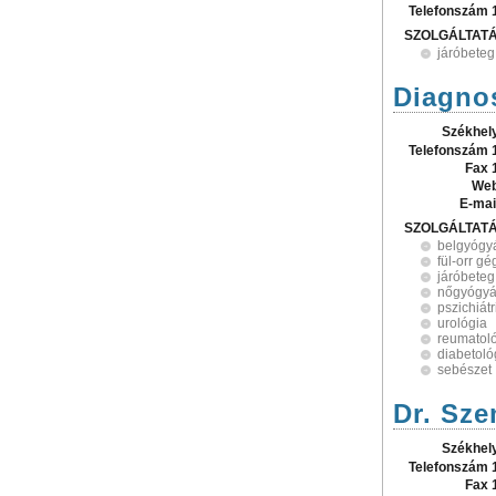
Telefonszám 
SZOLGÁLTAT
járóbeteg
Diagnos
Székhel
Telefonszám 
Fax 
Web
E-mai
SZOLGÁLTAT
belgyógy
fül-orr g
járóbeteg
nőgyógyá
pszichiátr
urológia
reumatol
diabetoló
sebészet
Dr. Sze
Székhel
Telefonszám 
Fax 