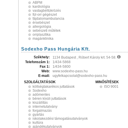
ABPM
kardiológia
vastagbéltükrözés
fül-orr gégészet
fájdalomambulancia
érsebészet
allergológia
sebészeti műtétek
orrplasztika
magánklinika
Sodexho Pass Hungária Kft.
Székhely:
1134 Budapest , Róbert Károly krt. 54-58.
Telefonszám 1:
1/434-5868
Fax 1:
1/434-5800
Web:
www.sodexho-pass.hu
E-mail:
ugyfelkapcsolat@sodexho-pass.hu
SZOLGÁLTATÁSOK
MINŐSÍTÉSEK
költségtakarékos juttatások
ISO 9001
Sodexho
adómentes
béren kívüli juttatások
kiszállítás
internetutalvány
forgalmazás
gyártás
iskolakezdési támogatásutalványok
kultúra
ajándékutalványok