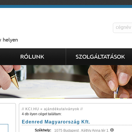
// KCI.HU « ajándékutalványok //
4 db ilyen céget találtam:
Edenred Magyarország Kft.
Székhely:
1075 Budapest , Kéthly Anna tér 1.