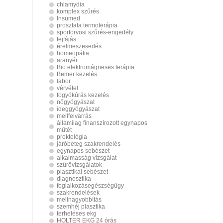
chlamydia
komplex szűrés
Insumed
prosztata termoterápia
sportorvosi szűrés-engedély
fejfájás
érelmeszesedés
homeopátia
aranyér
Bio elektromágneses terápia
Bemer kezelés
labor
vérvétel
fogyókúrás kezelés
nőgyógyászat
ideggyógyászat
mellfelvarrás
államilag finanszírozott egynapos
műtét
proktológia
járóbeteg szakrendelés
egynapos sebészet
alkalmasság vizsgálat
szűrővizsgálatok
plasztikai sebészet
diagnosztika
foglalkozásegészségügy
szakrendelések
mellnagyobbítás
szemhéj plasztika
terheléses ekg
HOLTER EKG 24 órás