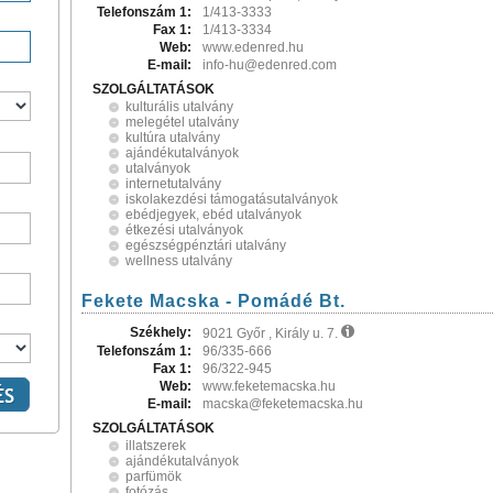
Telefonszám 1:
1/413-3333
Fax 1:
1/413-3334
Web:
www.edenred.hu
E-mail:
info-hu@edenred.com
SZOLGÁLTATÁSOK
kulturális utalvány
melegétel utalvány
kultúra utalvány
ajándékutalványok
utalványok
internetutalvány
iskolakezdési támogatásutalványok
ebédjegyek, ebéd utalványok
étkezési utalványok
egészségpénztári utalvány
wellness utalvány
Fekete Macska - Pomádé Bt.
Székhely:
9021 Győr , Király u. 7.
Telefonszám 1:
96/335-666
Fax 1:
96/322-945
Web:
www.feketemacska.hu
E-mail:
macska@feketemacska.hu
SZOLGÁLTATÁSOK
illatszerek
ajándékutalványok
parfümök
fotózás