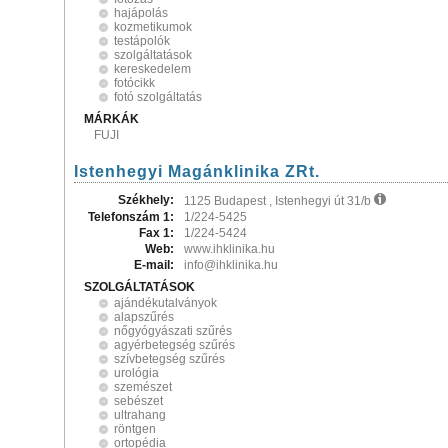
hajápolás
kozmetikumok
testápolók
szolgáltatások
kereskedelem
fotócikk
fotó szolgáltatás
MÁRKÁK
FUJI
Istenhegyi Magánklinika ZRt.
Székhely:
1125 Budapest , Istenhegyi út 31/b
Telefonszám 1:
1/224-5425
Fax 1:
1/224-5424
Web:
www.ihklinika.hu
E-mail:
info@ihklinika.hu
SZOLGÁLTATÁSOK
ajándékutalványok
alapszűrés
nőgyógyászati szűrés
agyérbetegség szűrés
szívbetegség szűrés
urológia
szemészet
sebészet
ultrahang
röntgen
ortopédia