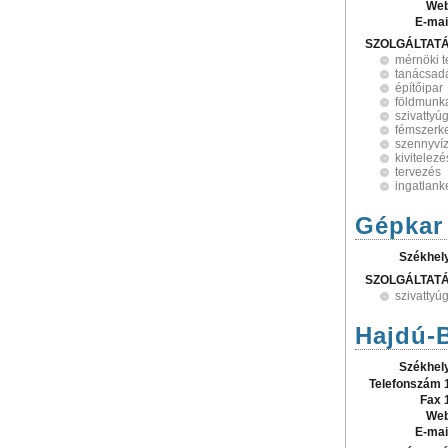
Web
E-mai
SZOLGÁLTAT
mérnöki 
tanácsad
építőipar
földmunk
szivattyú
fémszerke
szennyvízt
kivitelezé
tervezés
ingatlank
Gépkar 
Székhel
SZOLGÁLTAT
szivattyú
Hajdú-
Székhel
Telefonszám 
Fax 
Web
E-mai