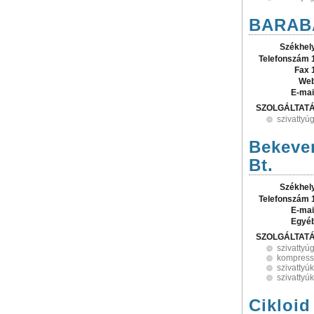
BARABÁ
Székhel
Telefonszám 
Fax 
Web
E-mai
SZOLGÁLTAT
szivattyú
Bekever
Bt.
Székhel
Telefonszám 
E-mai
Egyé
SZOLGÁLTAT
szivattyú
kompress
szivattyú
szivattyú
Cikloid