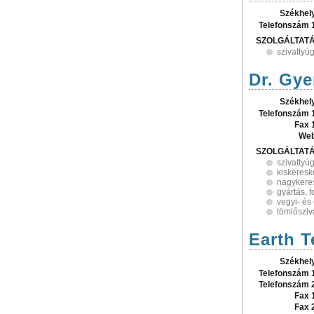
Székhel
Telefonszám 
SZOLGÁLTAT
szivattyú
Dr. Gy
Székhel
Telefonszám 
Fax 
Web
SZOLGÁLTAT
szivattyú
kiskeres
nagykere
gyártás, 
vegyi- és 
tömlősziv
Earth T
Székhel
Telefonszám 
Telefonszám 
Fax 
Fax 