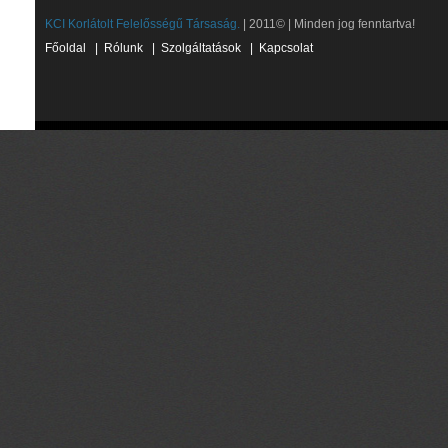
KCI Korlátolt Felelősségű Társaság.
| 2011© | Minden jog fenntartva!
Főoldal
|
Rólunk
|
Szolgáltatások
|
Kapcsolat