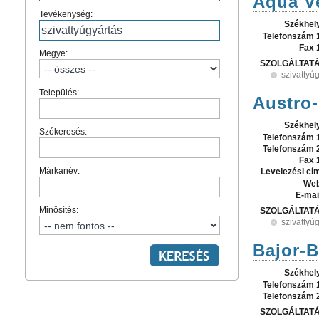
Aqua Ve
Tevékenység:
Székhel
Telefonszám 
Fax 
Megye:
SZOLGÁLTAT
szivattyú
Település:
Austro-
Székhel
Szókeresés:
Telefonszám 
Telefonszám 
Fax 
Márkanév:
Levelezési cí
Web
E-mai
Minősítés:
SZOLGÁLTAT
szivattyú
Bajor-B
Székhel
Telefonszám 
Telefonszám 
SZOLGÁLTAT