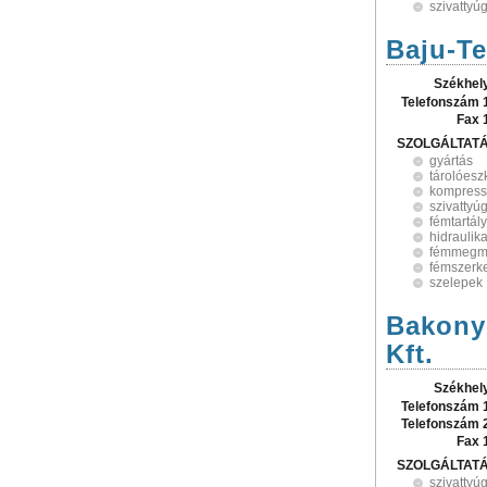
szivattyú
Baju-Te
Székhel
Telefonszám 
Fax 
SZOLGÁLTAT
gyártás
tárolóesz
kompress
szivattyú
fémtartál
hidraulik
fémmegm
fémszerk
szelepek
Bakony 
Kft.
Székhel
Telefonszám 
Telefonszám 
Fax 
SZOLGÁLTAT
szivattyú