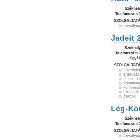
Székhel
Telefonszám 
SZOLGÁLTAT
szivattyú
Jadeit 
Székhel
Telefonszám 
Egyé
SZOLGÁLTAT
növényter
erdőgazdá
fémszerke
szivattyú
kompress
szelepek 
csapok
Lég-Ko
Székhel
Telefonszám 
SZOLGÁLTAT
szivattyú