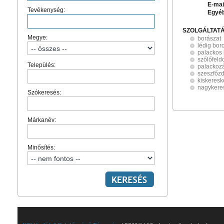
E-mai
Tevékenység:
Egyé
SZOLGÁLTAT
Megye:
borászat
lédig bor
palackos
szőlőfeld
Település:
palackoz
szeszfőz
kiskeres
nagykere
Szókeresés:
Márkanév:
Minősítés: