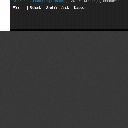
KCI Korlátolt Felelősségű Társaság.
| 2011© | Minden jog fenntartva!
Főoldal
|
Rólunk
|
Szolgáltatások
|
Kapcsolat