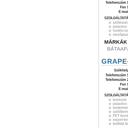
Telefonszám 
Fax 
E-mai
SZOLGÁLTAT
szőlészet
palackos
hordós b
mezőgazd
MÁRKÁK
BÁTAAPÁ
GRAPE-
Székhel
Telefonszám 
Telefonszám 
Fax 
E-mai
SZOLGÁLTAT
borászat
palackos
borterme
szőlőterm
PET boro
export-fo
belföldi 