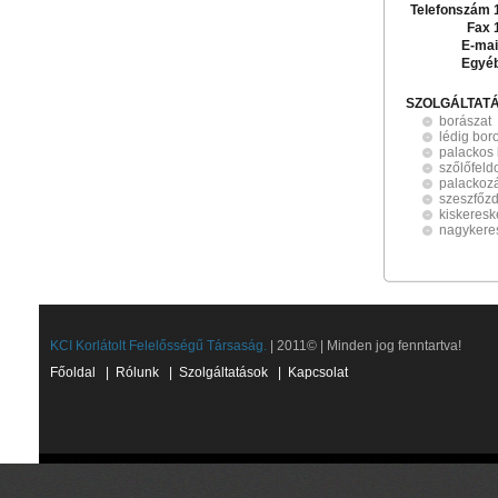
Telefonszám 
Fax 
E-mai
Egyé
SZOLGÁLTAT
borászat
lédig bor
palackos
szőlőfeld
palackoz
szeszfőz
kiskeres
nagykere
KCI Korlátolt Felelősségű Társaság.
| 2011© | Minden jog fenntartva!
Főoldal
|
Rólunk
|
Szolgáltatások
|
Kapcsolat