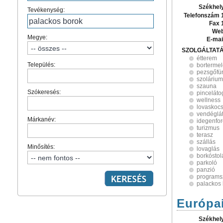
Székhel
Tevékenység:
Telefonszám 
Fax 
Web
Megye:
E-mai
SZOLGÁLTAT
étterem
Település:
borterme
pezsgőfü
szolárium
szauna
Szókeresés:
pinceláto
wellness
lovaskoc
vendéglá
Márkanév:
idegenfo
turizmus
terasz
szállás
Minősítés:
lovaglás
borkóstol
parkoló
panzió
programs
palackos
Európai
Székhel