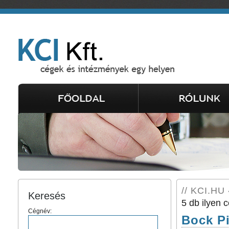
// KCI.HU 
Keresés
5 db ilyen c
Cégnév:
Bock Pi