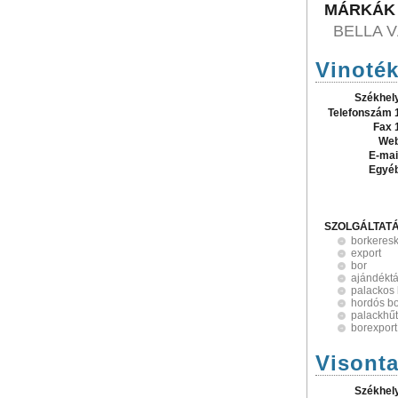
MÁRKÁK
BELLA 
Vinoték
Székhel
Telefonszám 
Fax 
Web
E-mai
Egyé
SZOLGÁLTAT
borkeres
export
bor
ajándékt
palackos
hordós b
palackhű
borexport
Visont
Székhel