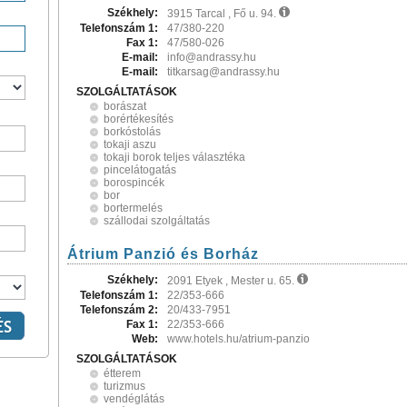
Székhely:
3915 Tarcal , Fő u. 94.
Telefonszám 1:
47/380-220
Fax 1:
47/580-026
E-mail:
info@andrassy.hu
E-mail:
titkarsag@andrassy.hu
SZOLGÁLTATÁSOK
borászat
borértékesítés
borkóstolás
tokaji aszu
tokaji borok teljes választéka
pincelátogatás
borospincék
bor
bortermelés
szállodai szolgáltatás
Átrium Panzió és Borház
Székhely:
2091 Etyek , Mester u. 65.
Telefonszám 1:
22/353-666
Telefonszám 2:
20/433-7951
Fax 1:
22/353-666
Web:
www.hotels.hu/atrium-panzio
SZOLGÁLTATÁSOK
étterem
turizmus
vendéglátás