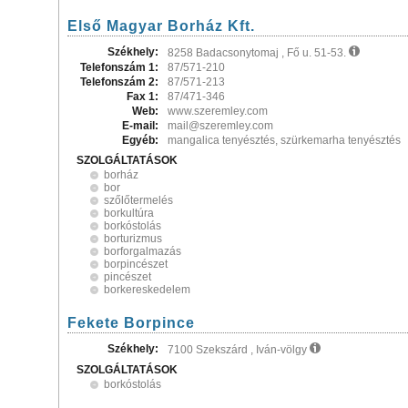
Első Magyar Borház Kft.
Székhely:
8258 Badacsonytomaj , Fő u. 51-53.
Telefonszám 1:
87/571-210
Telefonszám 2:
87/571-213
Fax 1:
87/471-346
Web:
www.szeremley.com
E-mail:
mail@szeremley.com
Egyéb:
mangalica tenyésztés, szürkemarha tenyésztés
SZOLGÁLTATÁSOK
borház
bor
szőlőtermelés
borkultúra
borkóstolás
borturizmus
borforgalmazás
borpincészet
pincészet
borkereskedelem
Fekete Borpince
Székhely:
7100 Szekszárd , Iván-völgy
SZOLGÁLTATÁSOK
borkóstolás