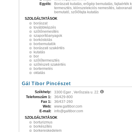
Egyéb:
Borászati kutatás, erőgép bemutatás, fajtaérték ku
termesztés, klónszelekciós nemesítés, laboranal
bemutató, szőlőfajta kutatás
SZOLGÁLTATÁSOK
borászat
továbbképzés
szőlőnemesítés
szaporítóanyagok
borkóstolás
borbemutatók
borászati szakértés
kutatás
bor
szőlőtermesztés
szőlészeti szakértés
bortermelés
oktatás
Gál Tibor Pincészet
Székhely:
3300 Eger , Verőszala u. 22.
Telefonszám 1:
36/429-800
Fax 1:
36/437-260
Web:
www.galtibor.com
E-mail:
info@galtibor.com
SZOLGÁLTATÁSOK
borturizmus
borkészítés
borkereskedelem