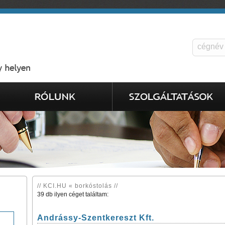
// KCI.HU « borkóstolás //
39 db ilyen céget találtam:
Andrássy-Szentkereszt Kft.