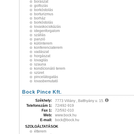
borászat
golfozás
borkóstolás
borturizmus
borház
borkóstolás
lovaskocsikázás
idegenforgalom
szállás
panzió
különterem
konferenciaterem
vadászat
horgászat
lovaglás
szauna
kondícionáló terem
szüret
pincelátogatás
lovasbemutató
Bock Pince Kft.
Székhely:
7773 Villány , Batthyány u. 15.
Telefonszám 1:
72/492-919
Fax 1:
72/592-010
Web:
www.bock.hu
E-mail:
bock@bock.hu
SZOLGÁLTATÁSOK
étterem