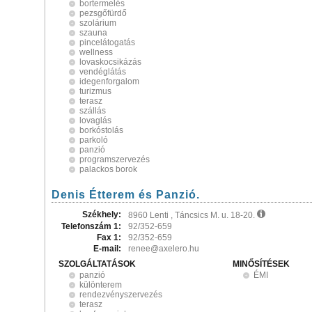
bortermelés
pezsgőfürdő
szolárium
szauna
pincelátogatás
wellness
lovaskocsikázás
vendéglátás
idegenforgalom
turizmus
terasz
szállás
lovaglás
borkóstolás
parkoló
panzió
programszervezés
palackos borok
Denis Étterem és Panzió.
Székhely:
8960 Lenti , Táncsics M. u. 18-20.
Telefonszám 1:
92/352-659
Fax 1:
92/352-659
E-mail:
renee@axelero.hu
SZOLGÁLTATÁSOK
MINŐSÍTÉSEK
panzió
ÉMI
különterem
rendezvényszervezés
terasz