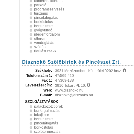
konferenciaterem
parkoló
programszervezés
turizmus
pincelátogatás
borkóstolás
borturizmus
gyógyfürdő
idegenforgalom
étterem
vendéglátás
szállás
üdülési csekk
Disznókő Szőlőbirtok és Pincészet Zrt.
Székhely:
3931 Mezőzombor , Külterület 0202 hrsz.
Telefonszám 1:
47/569-410
Fax 1:
47/369-138
Levelezési cím:
3910 Tokaj , Pf. 10.
Web:
www.disznoko.hu
E-mail:
disznoko@disznoko.hu
SZOLGÁLTATÁSOK
palackozott borok
borforgalmazás
tokaji bor
borturizmus
pincelátogatás
borkóstolás
szőlőtermesztés