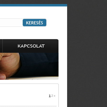
1
2
»