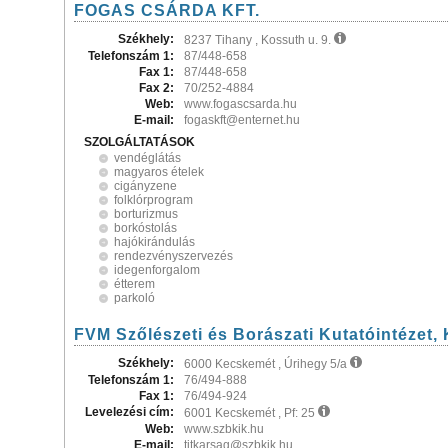
FOGAS CSÁRDA KFT.
Székhely:
8237 Tihany , Kossuth u. 9.
Telefonszám 1:
87/448-658
Fax 1:
87/448-658
Fax 2:
70/252-4884
Web:
www.fogascsarda.hu
E-mail:
fogaskft@enternet.hu
SZOLGÁLTATÁSOK
vendéglátás
magyaros ételek
cigányzene
folklórprogram
borturizmus
borkóstolás
hajókirándulás
rendezvényszervezés
idegenforgalom
étterem
parkoló
FVM Szőlészeti és Borászati Kutatóintézet,
Székhely:
6000 Kecskemét , Úrihegy 5/a
Telefonszám 1:
76/494-888
Fax 1:
76/494-924
Levelezési cím:
6001 Kecskemét , Pf: 25
Web:
www.szbkik.hu
E-mail:
titkarsag@szbkik.hu