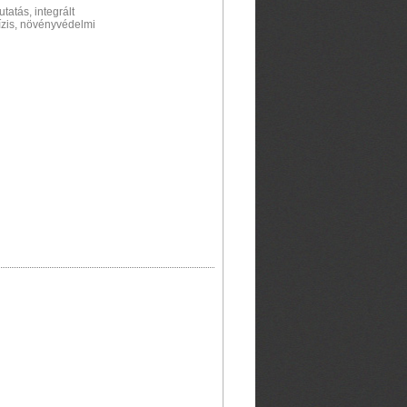
tatás, integrált
ízis, növényvédelmi