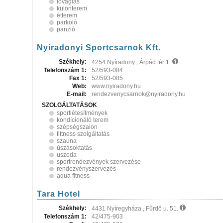
lovaglás
különterem
étterem
parkoló
panzió
Nyíradonyi Sportcsarnok Kft.
Székhely:
4254 Nyíradony , Árpád tér 1.
Telefonszám 1:
52/593-084
Fax 1:
52/593-085
Web:
www.nyiradony.hu
E-mail:
rendezvenycsarnok@nyiradony.hu
SZOLGÁLTATÁSOK
sportlétesítmények
kondícionáló terem
szépségszalon
fittness szolgáltatás
szauna
úszásoktatás
uszoda
sportrendezvények szervezése
rendezvényszervezés
aqua fitness
Tara Hotel
Székhely:
4431 Nyíregyháza , Fűrdő u. 51.
Telefonszám 1:
42/475-903