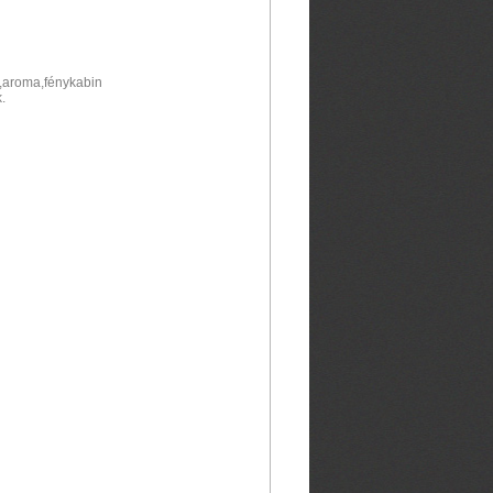
,aroma,fénykabin
.