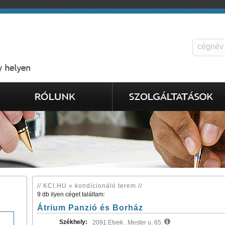
// KCI.HU « kondícionáló terem //
9 db ilyen céget találtam:
Átrium Panzió és Borház
Székhely:
2091 Etyek , Mester u. 65.