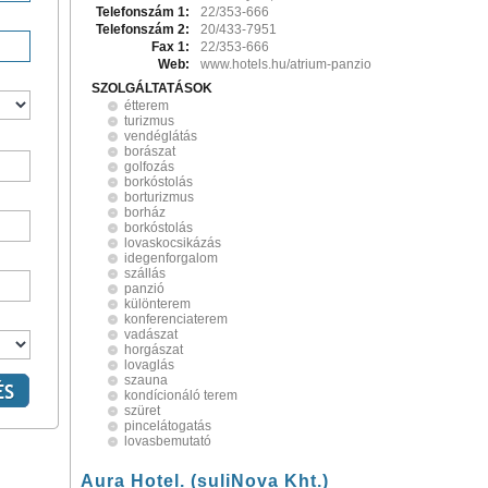
Telefonszám 1:
22/353-666
Telefonszám 2:
20/433-7951
Fax 1:
22/353-666
Web:
www.hotels.hu/atrium-panzio
SZOLGÁLTATÁSOK
étterem
turizmus
vendéglátás
borászat
golfozás
borkóstolás
borturizmus
borház
borkóstolás
lovaskocsikázás
idegenforgalom
szállás
panzió
különterem
konferenciaterem
vadászat
horgászat
lovaglás
szauna
kondícionáló terem
szüret
pincelátogatás
lovasbemutató
Aura Hotel. (suliNova Kht.)