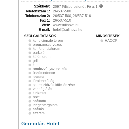
Székhely:
2097 Pilisborosjenő , Fő u. 1.
Telefonszám 1:
26/537-580
Telefonszám 2:
26/537-500, 26/537-516
Fax 1:
26/537-510
Web:
www.sulinova.hu
E-mail:
hotel@sulinova.hu
SZOLGÁLTATÁSOK
MINŐSÍTÉSEK
kondícionáló terem
HACCP
programszervezés
konferenciaterem
parkoló
különterem
grill
kert
rendezvényszervezés
úszómedence
szauna
túralehetőség
sporeszközök kölcsönzése
vendéglátás
turizmus
hotel
szálloda
idegenforgalom
szállás
étterem
Gerendás Hotel