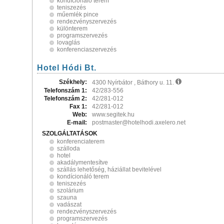
kondícionáló terem
teniszezés
műemlék pince
rendezvényszervezés
különterem
programszervezés
lovaglás
konferenciaszervezés
Hotel Hódi Bt.
Székhely:
4300 Nyírbátor , Báthory u. 11.
Telefonszám 1:
42/283-556
Telefonszám 2:
42/281-012
Fax 1:
42/281-012
Web:
www.segitek.hu
E-mail:
postmaster@hotelhodi.axelero.net
SZOLGÁLTATÁSOK
konferenciaterem
szálloda
hotel
akadálymentesítve
szállás lehetőség, háziállat bevitelével
kondícionáló terem
teniszezés
szolárium
szauna
vadászat
rendezvényszervezés
programszervezés