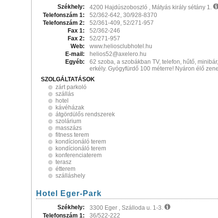
Székhely:
4200 Hajdúszoboszló , Mátyás király sétány 1.
Telefonszám 1:
52/362-642, 30/928-8370
Telefonszám 2:
52/361-409, 52/271-957
Fax 1:
52/362-246
Fax 2:
52/271-957
Web:
www.heliosclubhotel.hu
E-mail:
helios52@axelero.hu
Egyéb:
62 szoba, a szobákban TV, telefon, hűtő, minibár
erkély. Gyógyfürdő 100 méterre! Nyáron élő zene
SZOLGÁLTATÁSOK
zárt parkoló
szállás
hotel
kávéházak
átgördülős rendszerek
szolárium
masszázs
fitness terem
kondícionáló terem
kondícionáló terem
konferenciaterem
terasz
étterem
szálláshely
Hotel Eger-Park
Székhely:
3300 Eger , Szálloda u. 1-3.
Telefonszám 1:
36/522-222