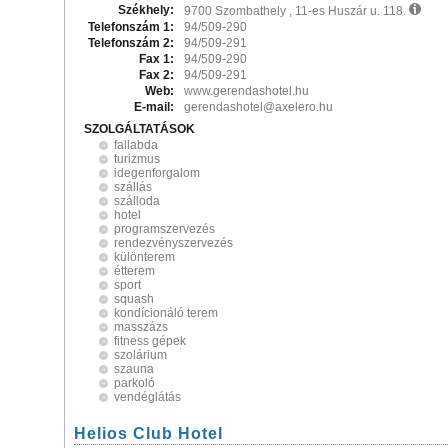
Székhely:
9700 Szombathely , 11-es Huszár u. 118.
Telefonszám 1:
94/509-290
Telefonszám 2:
94/509-291
Fax 1:
94/509-290
Fax 2:
94/509-291
Web:
www.gerendashotel.hu
E-mail:
gerendashotel@axelero.hu
SZOLGÁLTATÁSOK
fallabda
turizmus
idegenforgalom
szállás
szálloda
hotel
programszervezés
rendezvényszervezés
különterem
étterem
sport
squash
kondícionáló terem
masszázs
fitness gépek
szolárium
szauna
parkoló
vendéglátás
Helios Club Hotel