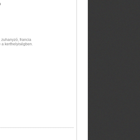
, zuhanyzó, francia
 a kerthelyiségben.