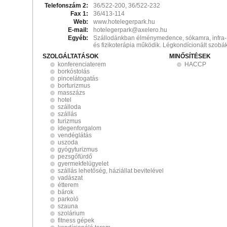
Telefonszám 2:
36/522-200, 36/522-232
Fax 1:
36/413-114
Web:
www.hotelegerpark.hu
E-mail:
hotelegerpark@axelero.hu
Egyéb:
Szállodánkban élménymedence, sókamra, infra-
és fizikoterápia működik. Légkondícionált szobák
SZOLGÁLTATÁSOK
MINŐSÍTÉSEK
konferenciaterem
HACCP
borkóstolás
pincelátogatás
borturizmus
masszázs
hotel
szálloda
szállás
turizmus
idegenforgalom
vendéglátás
uszoda
gyógyturizmus
pezsgőfürdő
gyermekfelügyelet
szállás lehetőség, háziállat bevitelével
vadászat
étterem
bárok
parkoló
szauna
szolárium
fitness gépek