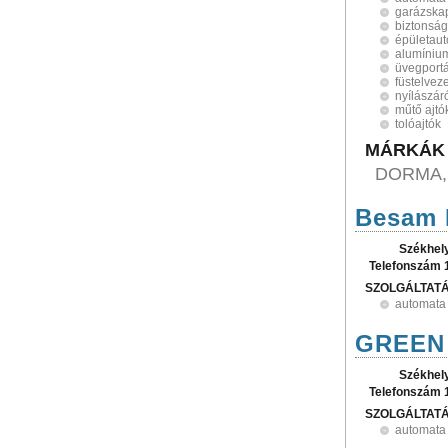
garázska
biztonság
épületaut
alumínium
üvegport
füstelvez
nyílászár
műtő ajtó
tolóajtók
MÁRKÁK
DORMA,
Besam 
Székhel
Telefonszám 
SZOLGÁLTAT
automata 
GREEN 2
Székhel
Telefonszám 
SZOLGÁLTAT
automata 