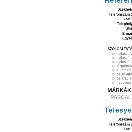
Referen
Székhel
Telefonszám 
Fax 
Telephel
Web
E-mai
Egyé
SZOLGÁLTAT
nyílászár
nyílászár
nyílászár
tűzgátló a
automata 
belső ajt
bejárati a
nagykere
MÁRKÁK
PASCAL
Telesys
Székhel
Telefonszám 
Fax 