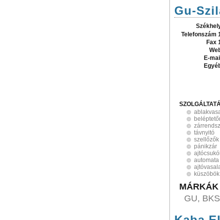
Gu-Szil
Székhel
Telefonszám 
Fax 
Web
E-mai
Egyé
SZOLGÁLTAT
ablakvasa
beléptet
zárrends
távnyitó
szellőzők
pánikzár
ajtócsukó
automata 
ajtóvasal
küszöbök
MÁRKÁK
GU, BKS
Kaba El