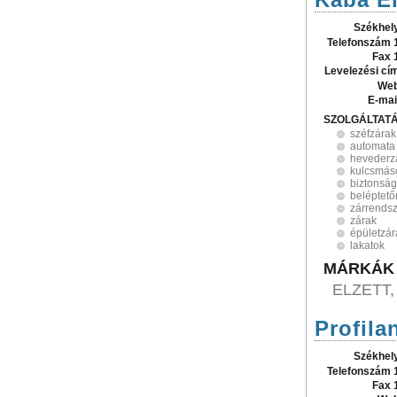
Székhel
Telefonszám 
Fax 
Levelezési cí
Web
E-mai
SZOLGÁLTAT
széfzárak
automata 
hevederz
kulcsmás
biztonság
beléptet
zárrends
zárak
épületzár
lakatok
MÁRKÁK
ELZETT,
Profilan
Székhel
Telefonszám 
Fax 