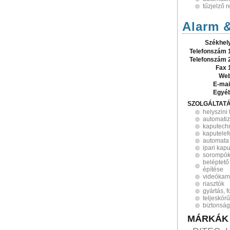
tűzjelző 
Alarm &
Székhel
Telefonszám 
Telefonszám 
Fax 
Web
E-mai
Egyé
SZOLGÁLTAT
helyszini
automatiz
kaputech
kaputelef
automata 
ipari kap
sorompó
beléptető
építése
videókam
riasztók
gyártás, 
teljeskörű
biztonság
MÁRKÁK