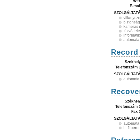
Web
E-mai
SZOLGÁLTAT
villanysz
biztonság
kamerás 
tűzvédel
informati
automata 
Record 
Székhel
Telefonszám 
SZOLGÁLTAT
automata 
Recover
Székhel
Telefonszám 
Fax 
SZOLGÁLTAT
automata 
hi-fi ber