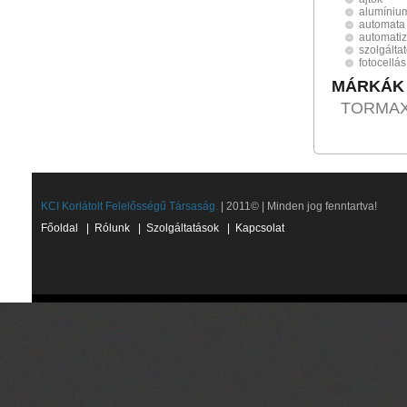
alumínium
automata 
automatiz
szolgálta
fotocellás
MÁRKÁK
TORMA
KCI Korlátolt Felelősségű Társaság.
| 2011© | Minden jog fenntartva!
Főoldal
|
Rólunk
|
Szolgáltatások
|
Kapcsolat