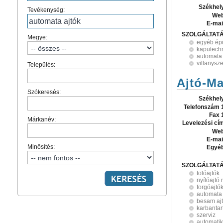
Székhel
Tevékenység:
Web
E-mai
SZOLGÁLTAT
Megye:
egyéb épü
kaputech
automata 
villanysz
Település:
Ajtó-Ma
Szókeresés:
Székhel
Telefonszám 
Fax 
Márkanév:
Levelezési cí
Web
E-mai
Minősítés:
Egyé
SZOLGÁLTAT
tolóajtók
nyílóajtó
forgóajtó
automata 
besam aj
karbantar
szerviz
automatik