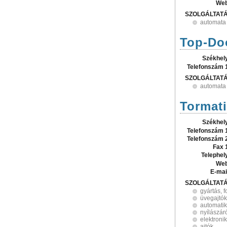
Web
SZOLGÁLTAT
automata 
Top-Doo
Székhel
Telefonszám 
SZOLGÁLTAT
automata 
Tormati
Székhel
Telefonszám 
Telefonszám 
Fax 
Telephel
Web
E-mai
SZOLGÁLTAT
gyártás, 
üvegajtók
automati
nyílászár
elektroni
ajtók