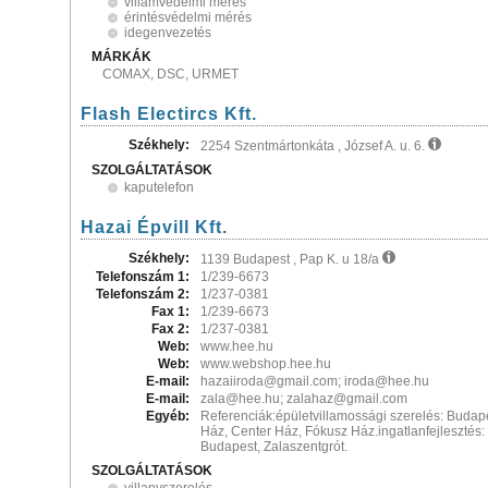
villámvédelmi mérés
érintésvédelmi mérés
idegenvezetés
MÁRKÁK
COMAX, DSC, URMET
Flash Electircs Kft.
Székhely:
2254 Szentmártonkáta , József A. u. 6.
SZOLGÁLTATÁSOK
kaputelefon
Hazai Épvill Kft.
Székhely:
1139 Budapest , Pap K. u 18/a
Telefonszám 1:
1/239-6673
Telefonszám 2:
1/237-0381
Fax 1:
1/239-6673
Fax 2:
1/237-0381
Web:
www.hee.hu
Web:
www.webshop.hee.hu
E-mail:
hazaiiroda@gmail.com; iroda@hee.hu
E-mail:
zala@hee.hu; zalahaz@gmail.com
Egyéb:
Referenciák:épületvillamossági szerelés: Budapest
Ház, Center Ház, Fókusz Ház.ingatlanfejlesztés
Budapest, Zalaszentgrót.
SZOLGÁLTATÁSOK