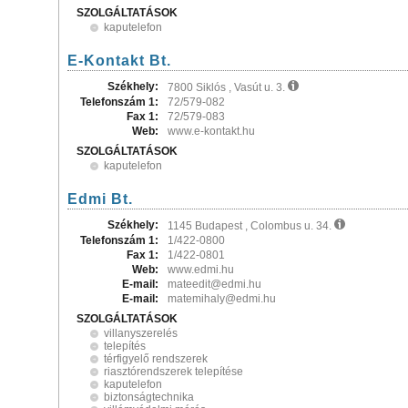
SZOLGÁLTATÁSOK
kaputelefon
E-Kontakt Bt.
Székhely:
7800 Siklós , Vasút u. 3.
Telefonszám 1:
72/579-082
Fax 1:
72/579-083
Web:
www.e-kontakt.hu
SZOLGÁLTATÁSOK
kaputelefon
Edmi Bt.
Székhely:
1145 Budapest , Colombus u. 34.
Telefonszám 1:
1/422-0800
Fax 1:
1/422-0801
Web:
www.edmi.hu
E-mail:
mateedit@edmi.hu
E-mail:
matemihaly@edmi.hu
SZOLGÁLTATÁSOK
villanyszerelés
telepítés
térfigyelő rendszerek
riasztórendszerek telepítése
kaputelefon
biztonságtechnika