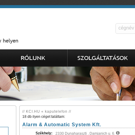
// KCI.HU « kaputelefon //
18 db ilyen céget találtam:
Alarm & Automatic System Kft.
Székhely:
2330 Dunaharaszti , Damjanich u. 6.