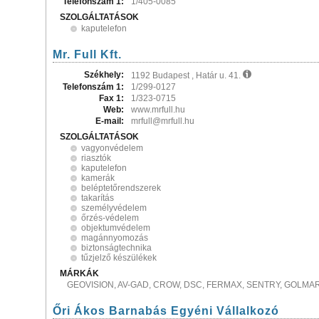
Telefonszám 1:
1/405-0085
SZOLGÁLTATÁSOK
kaputelefon
Mr. Full Kft.
Székhely:
1192 Budapest , Határ u. 41.
Telefonszám 1:
1/299-0127
Fax 1:
1/323-0715
Web:
www.mrfull.hu
E-mail:
mrfull@mrfull.hu
SZOLGÁLTATÁSOK
vagyonvédelem
riasztók
kaputelefon
kamerák
beléptetőrendszerek
takarítás
személyvédelem
őrzés-védelem
objektumvédelem
magánnyomozás
biztonságtechnika
tűzjelző készülékek
MÁRKÁK
GEOVISION, AV-GAD, CROW, DSC, FERMAX, SENTRY, GOLMA
Őri Ákos Barnabás Egyéni Vállalkozó