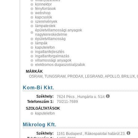
villanyszerelés
konnektor
fényforrások
webshop
kapcsolók
szerelvények
lámpatestek
épületvillamossági anyagok
nagykereskedelme
épületvillamosság
lámpák
kaputelefon
ingatlanfejlesztés
ingatlanforgalmazás
villamossági anyagok
elektromos dugaszolóaljzatok
MÁRKÁK
OSRAM, TUNGSRAM, PRODAX, LEGRAND, APOLLO, BRILUX, 
Kom-Bi Kkt.
Székhely:
7624 Pécs , Hungária u. 51/c
Telefonszám 1:
70/211-7689
SZOLGÁLTATÁSOK
kaputelefon
Mikrolog Kft.
Székhely:
1161 Budapest , Rákospalotai határút 23.