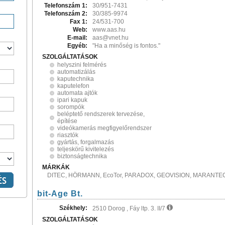
Telefonszám 1:
30/951-7431
Telefonszám 2:
30/385-9974
Fax 1:
24/531-700
Web:
www.aas.hu
E-mail:
aas@vnet.hu
Egyéb:
"Ha a minőség is fontos."
SZOLGÁLTATÁSOK
helyszini felmérés
automatizálás
kaputechnika
kaputelefon
automata ajtók
ipari kapuk
sorompók
beléptető rendszerek tervezése,
építése
videókamerás megfigyelőrendszer
riasztók
gyártás, forgalmazás
teljeskörű kivitelezés
biztonságtechnika
MÁRKÁK
DITEC, HÖRMANN, EcoTor, PARADOX, GEOVISION, MARANT
bit-Age Bt.
Székhely:
2510 Dorog , Fáy ltp. 3. II/7
SZOLGÁLTATÁSOK