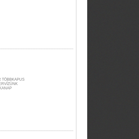
R TÖBBKAPUS
ERVÍZÜNK
NKANAP