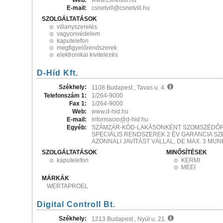
Web:
www.csnetvill.hu
E-mail:
csnetvill@csnetvill.hu
SZOLGÁLTATÁSOK
villanyszerelés
vagyonvédelem
kaputelefon
megfigyelőrendszerek
elektronikai kivitelezés
D-Híd Kft.
Székhely:
1108 Budapest , Tavas u. 4.
Telefonszám 1:
1/264-9000
Fax 1:
1/264-9000
Web:
www.d-hid.hu
E-mail:
informacio@d-hid.hu
Egyéb:
SZÁMZÁR-KÓD-LAKÁSONKÉNT SZOMSZÉDŐ
SPECIÁLIS RENDSZEREK 2 ÉV GARANCIA SZ
AZONNALI JAVÍTÁST VÁLLAL, DE MAX. 3 MU
SZOLGÁLTATÁSOK
MINŐSÍTÉSEK
kaputelefon
KERMI
MEEI
MÁRKÁK
WERTAPROEL
Digital Controll Bt.
Székhely:
1213 Budapest , Nyúl u. 21.