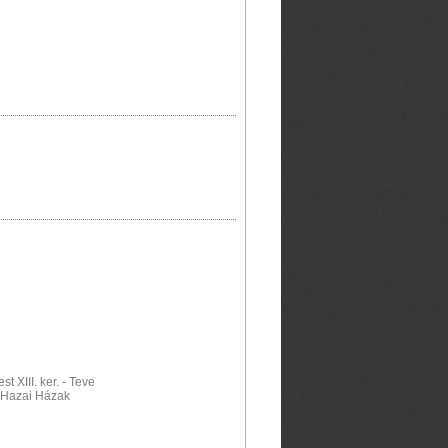
 XIII. ker. - Teve
: Hazai Házak