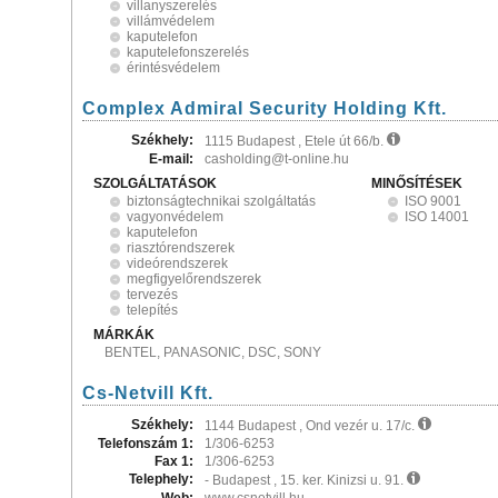
villanyszerelés
villámvédelem
kaputelefon
kaputelefonszerelés
érintésvédelem
Complex Admiral Security Holding Kft.
Székhely:
1115 Budapest , Etele út 66/b.
E-mail:
casholding@t-online.hu
SZOLGÁLTATÁSOK
MINŐSÍTÉSEK
biztonságtechnikai szolgáltatás
ISO 9001
vagyonvédelem
ISO 14001
kaputelefon
riasztórendszerek
videórendszerek
megfigyelőrendszerek
tervezés
telepítés
MÁRKÁK
BENTEL, PANASONIC, DSC, SONY
Cs-Netvill Kft.
Székhely:
1144 Budapest , Ond vezér u. 17/c.
Telefonszám 1:
1/306-6253
Fax 1:
1/306-6253
Telephely:
- Budapest , 15. ker. Kinizsi u. 91.