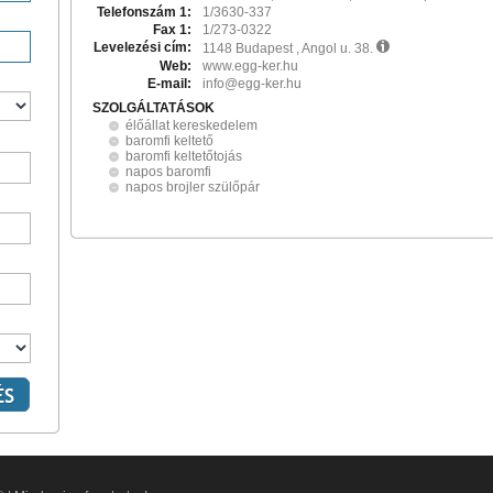
Telefonszám 1:
1/3630-337
Fax 1:
1/273-0322
Levelezési cím:
1148 Budapest , Angol u. 38.
Web:
www.egg-ker.hu
E-mail:
info@egg-ker.hu
SZOLGÁLTATÁSOK
élőállat kereskedelem
baromfi keltető
baromfi keltetőtojás
napos baromfi
napos brojler szülőpár