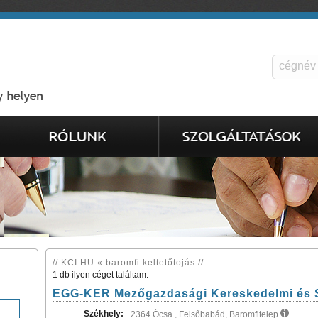
// KCI.HU « baromfi keltetőtojás //
1 db ilyen céget találtam:
EGG-KER Mezőgazdasági Kereskedelmi és Sz
Székhely:
2364 Ócsa , Felsőbabád, Baromfitelep