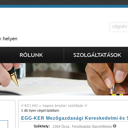
// KCI.HU « napos brojler szülőpár //
1 db ilyen céget találtam:
EGG-KER Mezőgazdasági Kereskedelmi és Sz
Székhely:
2364 Ócsa , Felsőbabád, Baromfitelep