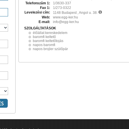
Telefonszám 1:
1/3630-337
Fax 1:
1/273-0322
Levelezési cím:
1148 Budapest , Angol u. 38.
Web:
www.egg-ker.hu
E-mail:
info@egg-ker.hu
SZOLGÁLTATÁSOK
élőállat kereskedelem
baromfi keltető
baromfi keltetőtojás
napos baromfi
napos brojler szülőpár