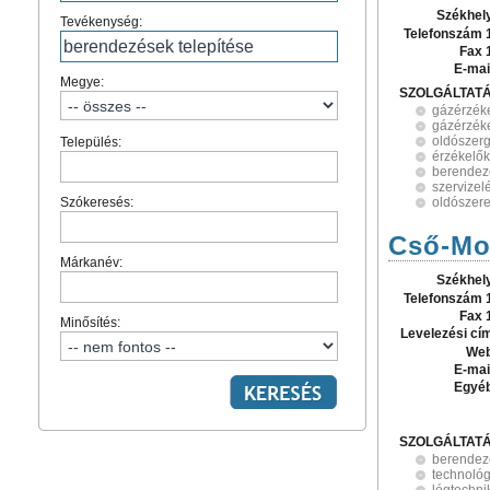
Székhel
Tevékenység:
Telefonszám 
Fax 
E-mai
Megye:
SZOLGÁLTAT
gázérzék
gázérzék
oldószerg
Település:
érzékelők
berendezé
szervizel
Szókeresés:
oldószer
Cső-Mo
Márkanév:
Székhel
Telefonszám 
Fax 
Minősítés:
Levelezési cí
Web
E-mai
Egyé
SZOLGÁLTAT
berendezé
technológ