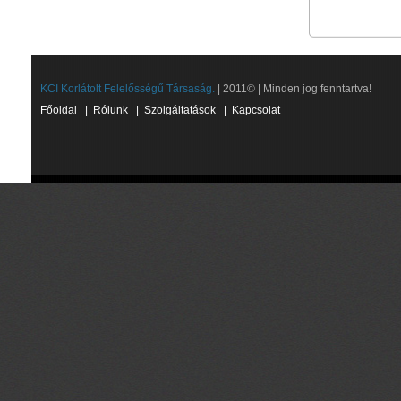
KCI Korlátolt Felelősségű Társaság.
| 2011© | Minden jog fenntartva!
Főoldal
|
Rólunk
|
Szolgáltatások
|
Kapcsolat