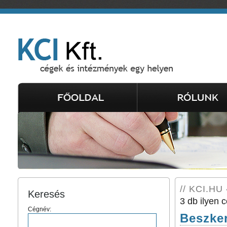
// KCI.HU 
Keresés
3 db ilyen c
Cégnév:
Beszker