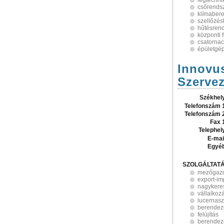
légtechn
csőrends
klímaber
szellőzés
hűtésren
központi 
csatorna
épületgé
Innovus
Szervez
Székhel
Telefonszám 
Telefonszám 
Fax 
Telephel
E-mai
Egyé
SZOLGÁLTAT
mezőgazd
export-im
nagykere
vállalkoz
lucernasz
berendez
felújítás
berendezé