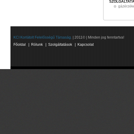
SZOLGÁLTAT
gázérzék
KCI Korlátolt Felelősségű Társaság.
| 2011© | Minden jog fenntartva!
Főoldal
|
Rólunk
|
Szolgáltatások
|
Kapcsolat