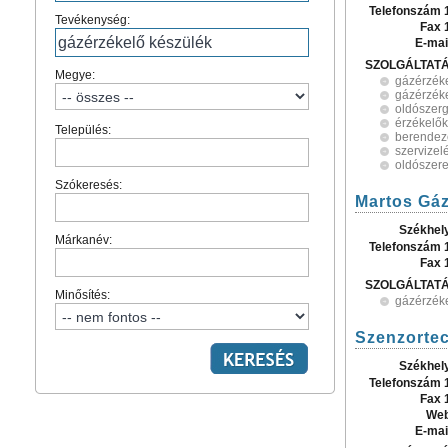
Telefonszám 
Tevékenység:
Fax 
E-mai
SZOLGÁLTAT
Megye:
gázérzék
gázérzék
oldószerg
érzékelők
Település:
berendezé
szervizel
oldószer
Szókeresés:
Martos Gáz
Székhel
Márkanév:
Telefonszám 
Fax 
SZOLGÁLTAT
Minősítés:
gázérzék
Szenzortec
Székhel
Telefonszám 
Fax 
Web
E-mai