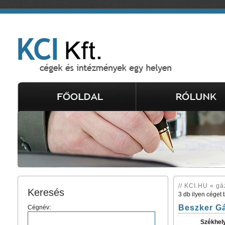
// KCI.HU « gá
Keresés
3 db ilyen céget 
Beszker Gá
Cégnév:
Székhel