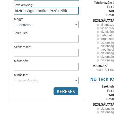
Telefonszám 
Tevékenység:
Fax 
Web
E-mai
Megye:
SZOLGÁLTAT
villanysz
videó meg
tűzjelzőr
Település:
beléptető
forgalmaz
biztonság
biztonság
Szókeresés:
megfigye
biztonság
biztonság
biztonság
Márkanév:
MÁRKÁK
NOGUS, PIR
Minősítés:
NB Tech Kf
Székhel
Fax 
Web
E-mai
SZOLGÁLTAT
biztonság
biztonság