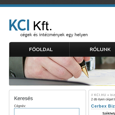
// KCI.HU « bi
Keresés
2 db ilyen céget 
Cerbex Biz
Cégnév:
Székhel