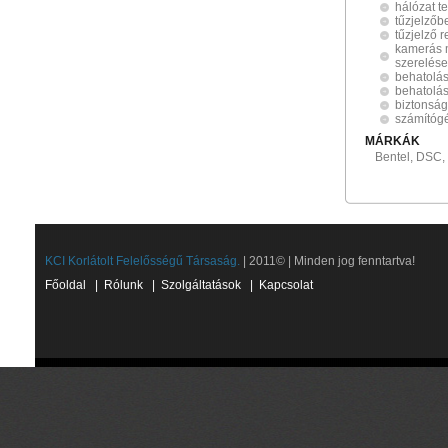
hálózat te
tűzjelzőb
tűzjelző 
kamerás 
szerelése
behatolás
behatolá
biztonsá
számítógé
MÁRKÁK
Bentel, DSC,
KCI Korlátolt Felelősségű Társaság.
| 2011© | Minden jog fenntartva!
Főoldal
|
Rólunk
|
Szolgáltatások
|
Kapcsolat