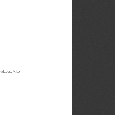
udapest IV. ker-