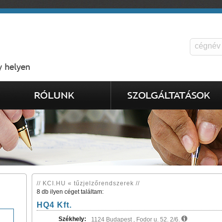
// KCI.HU « tűzjelzőrendszerek //
8 db ilyen céget találtam:
HQ4 Kft.
Székhely:
1124 Budapest , Fodor u. 52. 2/6.