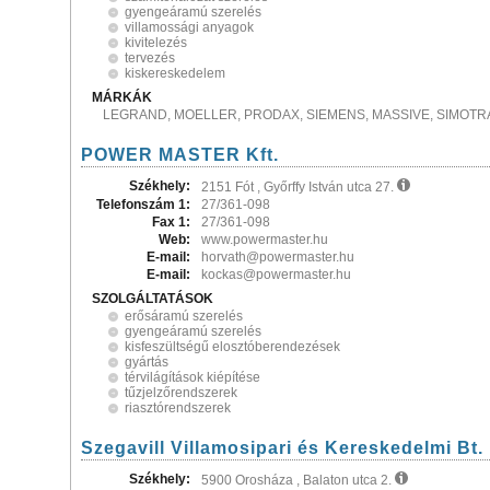
gyengeáramú szerelés
villamossági anyagok
kivitelezés
tervezés
kiskereskedelem
MÁRKÁK
LEGRAND, MOELLER, PRODAX, SIEMENS, MASSIVE, SIMOTR
POWER MASTER Kft.
Székhely:
2151 Fót , Győrffy István utca 27.
Telefonszám 1:
27/361-098
Fax 1:
27/361-098
Web:
www.powermaster.hu
E-mail:
horvath@powermaster.hu
E-mail:
kockas@powermaster.hu
SZOLGÁLTATÁSOK
erősáramú szerelés
gyengeáramú szerelés
kisfeszültségű elosztóberendezések
gyártás
térvilágítások kiépítése
tűzjelzőrendszerek
riasztórendszerek
Szegavill Villamosipari és Kereskedelmi Bt.
Székhely:
5900 Orosháza , Balaton utca 2.