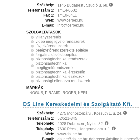
Székhely:
1145 Budapest , Szugló u. 68.
Telefonszám 1:
1/414-0532
Fax 1:
1/410-6411
Web:
www.cerbex.hu
E-mail:
info@cerbex.hu
SZOLGÁLTATÁSOK
villanyszerelés
videó megfigyelő rendszerek
tűzjelzőrendszerek
beléptetőrendszerek telepítése
forgalmazás és beépítés
biztonságtechnikai rendszerek
biztonságtechnikai
megfigyelőrendszerek
biztonságtechnikai érzékelők
biztonságtechnikai eszközök
biztonsági ellenorzo rendszerek
MÁRKÁK
NOGUS, PIRAMID, ROGER, KERI
DS Line Kereskedelmi és Szolgáltató Kft.
Székhely:
4275 Monostorpályi , Kossuth L. u. 24.
Telefonszám 1:
52/521-345
Telephely:
4028 Debrecen , Nyíl u. 82.
Telephely:
7630 Pécs , Hengermalom u. 1.
Web:
www.dsline.hu
E-mail:
dsline@dsline.hu; debrecen@dsline.hu; pecs@d