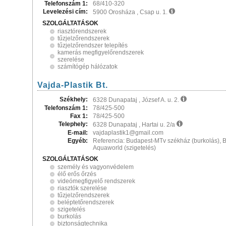
Telefonszám 1:
68/410-320
Levelezési cím:
5900 Orosháza , Csap u. 1.
SZOLGÁLTATÁSOK
riasztórendszerek
tűzjelzőrendszerek
tűzjelzőrendszer telepítés
kamerás megfigyelőrendszerek
szerelése
számítógép hálózatok
Vajda-Plastik Bt.
Székhely:
6328 Dunapataj , József A. u. 2.
Telefonszám 1:
78/425-500
Fax 1:
78/425-500
Telephely:
6328 Dunapataj , Hartai u. 2/a
E-mail:
vajdaplastik1@gmail.com
Egyéb:
Referencia: Budapest-MTv székház (burkolás), B
Aquaworld (szigetelés)
SZOLGÁLTATÁSOK
személy és vagyonvédelem
élő erős őrzés
videómegfigyelő rendszerek
riasztók szerelése
tűzjelzőrendszerek
beléptetőrendszerek
szigetelés
burkolás
biztonságtechnika