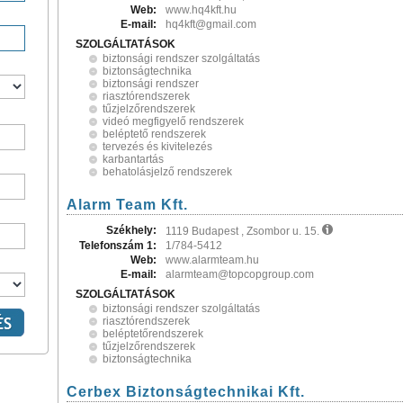
Web:
www.hq4kft.hu
E-mail:
hq4kft@gmail.com
SZOLGÁLTATÁSOK
biztonsági rendszer szolgáltatás
biztonságtechnika
biztonsági rendszer
riasztórendszerek
tűzjelzőrendszerek
videó megfigyelő rendszerek
beléptető rendszerek
tervezés és kivitelezés
karbantartás
behatolásjelző rendszerek
Alarm Team Kft.
Székhely:
1119 Budapest , Zsombor u. 15.
Telefonszám 1:
1/784-5412
Web:
www.alarmteam.hu
E-mail:
alarmteam@topcopgroup.com
SZOLGÁLTATÁSOK
biztonsági rendszer szolgáltatás
riasztórendszerek
beléptetőrendszerek
tűzjelzőrendszerek
biztonságtechnika
Cerbex Biztonságtechnikai Kft.