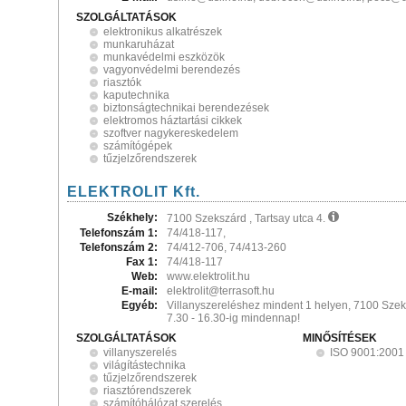
SZOLGÁLTATÁSOK
elektronikus alkatrészek
munkaruházat
munkavédelmi eszközök
vagyonvédelmi berendezés
riasztók
kaputechnika
biztonságtechnikai berendezések
elektromos háztartási cikkek
szoftver nagykereskedelem
számítógépek
tűzjelzőrendszerek
ELEKTROLIT Kft.
Székhely:
7100 Szekszárd , Tartsay utca 4.
Telefonszám 1:
74/418-117,
Telefonszám 2:
74/412-706, 74/413-260
Fax 1:
74/418-117
Web:
www.elektrolit.hu
E-mail:
elektrolit@terrasoft.hu
Egyéb:
Villanyszereléshez mindent 1 helyen, 7100 Szeks
7.30 - 16.30-ig mindennap!
SZOLGÁLTATÁSOK
MINŐSÍTÉSEK
villanyszerelés
ISO 9001:2001
világítástechnika
tűzjelzőrendszerek
riasztórendszerek
számítóhálózat szerelés