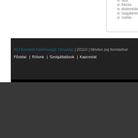
liba
kacsa
kiskeres
nagykere
csirke
KCI Korlátolt Felelősségű Társaság.
| 2011© | Minden jog fenntartva!
Főoldal
|
Rólunk
|
Szolgáltatások
|
Kapcsolat