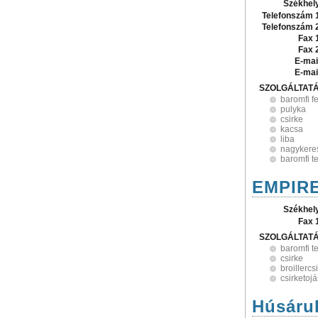
Székhel
Telefonszám 
Telefonszám 
Fax 
Fax 
E-mai
E-mai
SZOLGÁLTAT
baromfi f
pulyka
csirke
kacsa
liba
nagykere
baromfi t
EMPIRE
Székhel
Fax 
SZOLGÁLTAT
baromfi t
csirke
broillercs
csirketojá
Húsáruh