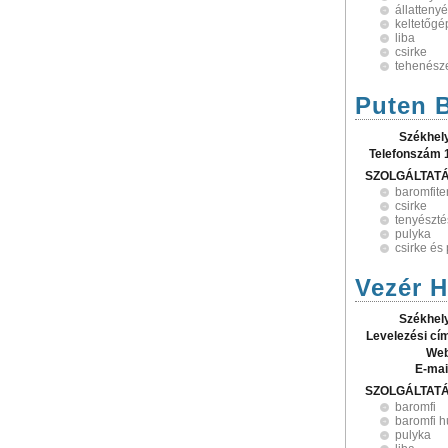
állatteny
keltetőgé
liba
csirke
tehenész
Puten B
Székhel
Telefonszám 
SZOLGÁLTAT
baromfite
csirke
tenyészté
pulyka
csirke és
Vezér H
Székhel
Levelezési cí
Web
E-mai
SZOLGÁLTAT
baromfi
baromfi 
pulyka