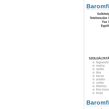
Baromf
Székhel
Telefonszám 
Fax 
Egyé
SZOLGÁLTAT
fagyaszto
marha
sertés
liba
kacsa
pulyka
csirke
tőkehús
friss húso
borjú
Baromfi