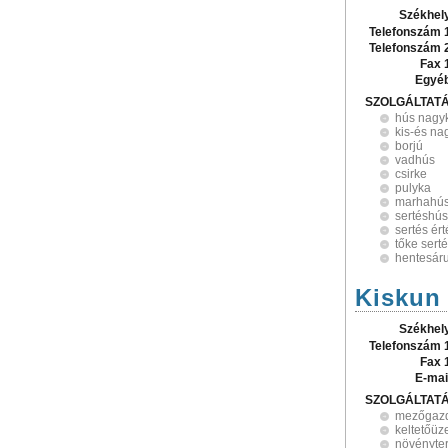
Székhel
Telefonszám 
Telefonszám 
Fax 
Egyé
SZOLGÁLTAT
hús nagy
kis-és n
borjú
vadhús
csirke
pulyka
marhahú
sertéshús
sertés ért
tőke sert
hentesár
Kiskun 
Székhel
Telefonszám 
Fax 
E-mai
SZOLGÁLTAT
mezőgazd
keltetőüz
növényte