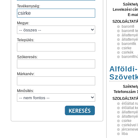
Székhel
Tevékenység:
Levelezési cí
E-mai
SZOLGÁLTAT
Megye:
baromfi
baromfi t
állatteny
állatteny
Település:
baromfik
csirke
csirkék
baromfih
Szókeresés:
Alföldi
Márkanév:
Szövet
Székhel
Minősítés:
Telefonszám 
SZOLGÁLTAT
élőállat 
élőállat 
állatteny
állatteny
csirke
csirkével
jérceneve
liba