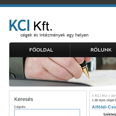
// KCI.HU « jé
Keresés
1 db ilyen céget 
Alföldi-Cs
Cégnév:
Székhel