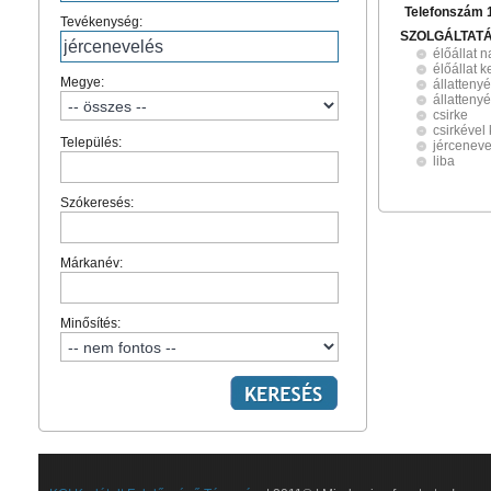
Telefonszám 
Tevékenység:
SZOLGÁLTAT
élőállat 
élőállat 
Megye:
állatteny
állatteny
csirke
csirkével
Település:
jérceneve
liba
Szókeresés:
Márkanév:
Minősítés: