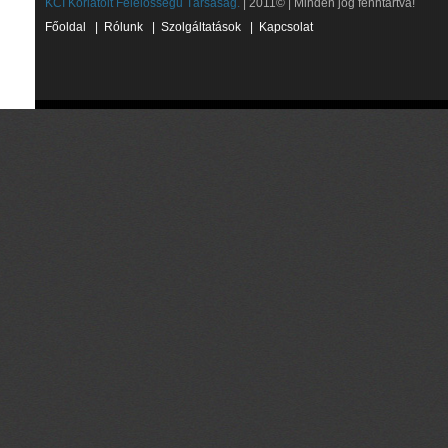
KCI Korlátolt Felelősségű Társaság.
| 2011© | Minden jog fenntartva!
Főoldal
|
Rólunk
|
Szolgáltatások
|
Kapcsolat