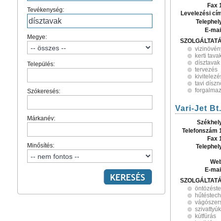
Fax 
Tevékenység:
Levelezési cí
Telephel
E-mai
Megye:
SZOLGÁLTAT
vizinövén
kerti tava
dísztavak
Település:
tervezés
kivitelezé
tavi dísz
forgalma
Szókeresés:
Vari-Jet Bt
Márkanév:
Székhel
Telefonszám 
Fax 
Minősítés:
Telephel
Web
E-mai
SZOLGÁLTAT
öntözést
hűtéstec
vágószer
szivattyúk
kútfúrás