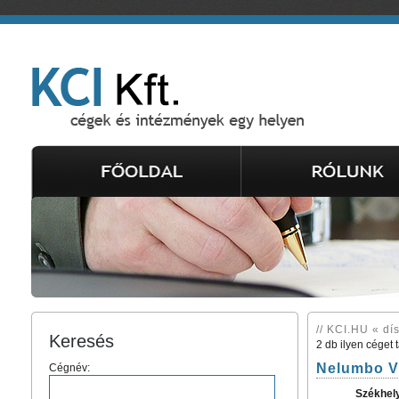
// KCI.HU « dís
Keresés
2 db ilyen céget 
Nelumbo Vi
Cégnév:
Székhel