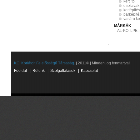
kerti tó
dísztavak
kertépítés
parképíté
vasáru k
MÁRKÁK
AL-KO, LPE,
KCI Korlátolt Felelősségű Társaság.
| 2011© | Minden jog fenntartva!
Főoldal
|
Rólunk
|
Szolgáltatások
|
Kapcsolat