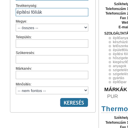
Székhel
Tevékenység:
Telefonszám 
Telefonszám 
Fax 
Megye:
Web
E-mai
SZOLGÁLTAT
Település:
építőanya
készházé
tetőszerk
épületfól
Szókeresés:
építési fó
hőszigete
kiegészít
anyagok
Márkanév:
szigetelé
szigetelé
gyártás
építőipar
Minősítés:
MÁRKÁK
PUR
Thermo-
Székhel
Telefonszám 
Fax 