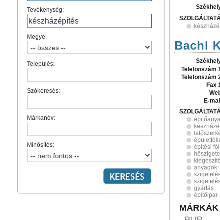
Székhel
Tevékenység:
SZOLGÁLTAT
készházé
Megye:
Bachl K
Székhel
Település:
Telefonszám 
Telefonszám 
Fax 
Szókeresés:
Web
E-mai
SZOLGÁLTAT
Márkanév:
építőanya
készházé
tetőszerk
épületfól
Minősítés:
építési fó
hőszigete
kiegészít
anyagok
szigetelé
szigetelé
gyártás
építőipar
MÁRKÁK
PUR