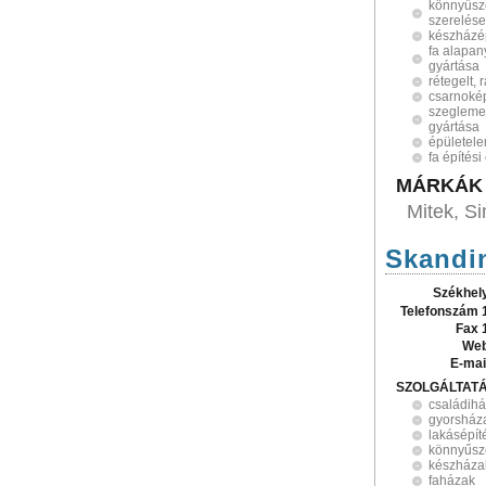
könnyűsz
szerelése
készházé
fa alapan
gyártása
rétegelt, 
csarnokép
szeglemez
gyártása
épületel
fa építés
MÁRKÁK
Mitek, S
Skandin
Székhel
Telefonszám 
Fax 
Web
E-mai
SZOLGÁLTAT
családihá
gyorsház
lakásépít
könnyűsz
készháza
faházak