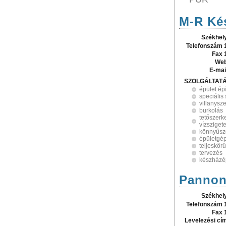
M-R Kés
Székhel
Telefonszám 
Fax 
Web
E-mai
SZOLGÁLTAT
épület ép
speciális
villanysz
burkolás
tetőszerke
vízsziget
könnyűsze
épületgé
teljeskörű
tervezés
készházé
Pannon 
Székhel
Telefonszám 
Fax 
Levelezési cí