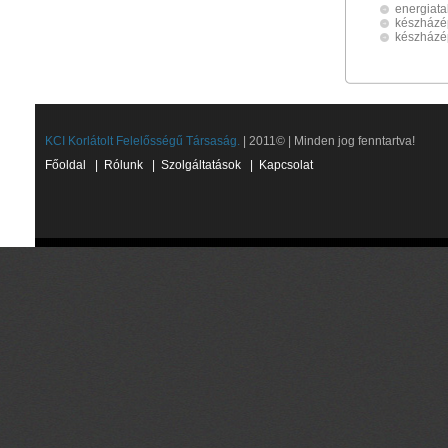
energiat
készházé
készházé
KCI Korlátolt Felelősségű Társaság.
| 2011© | Minden jog fenntartva!
Főoldal
|
Rólunk
|
Szolgáltatások
|
Kapcsolat