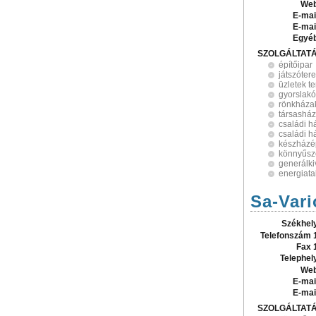
Web
E-mai
E-mai
Egyé
SZOLGÁLTAT
építőipar
játszóter
üzletek t
gyorslak
rönkháza
társasház
családi h
családi h
készházé
könnyűsz
generálki
energiat
Sa-Vari
Székhel
Telefonszám 
Fax 
Telephel
Web
E-mai
E-mai
SZOLGÁLTAT