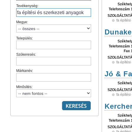
Székhel
Tevékenység:
Telefonszám 
SZOLGÁLTAT
fa építés
Megye:
Dunakes
Település:
Székhel
Telefonszám 
Fax 
Szókeresés:
SZOLGÁLTAT
fa építés
Márkanév:
Jó & Fa
Székhel
Minősítés:
SZOLGÁLTAT
fa építés
Kerche
Székhel
Telefonszám 
SZOLGÁLTAT
fa építés