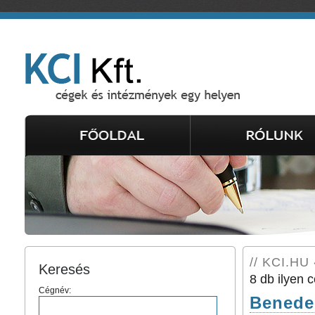
// KCI.HU 
Keresés
8 db ilyen c
Cégnév:
Benedec