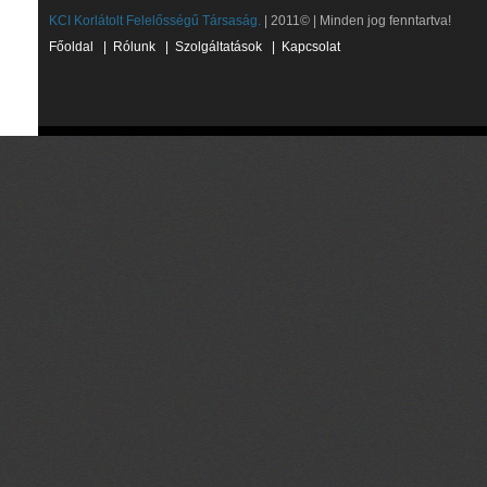
KCI Korlátolt Felelősségű Társaság.
| 2011© | Minden jog fenntartva!
Főoldal
|
Rólunk
|
Szolgáltatások
|
Kapcsolat