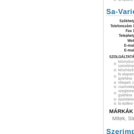
Sa-Vari
Székhel
Telefonszám 
Fax 
Telephel
Web
E-mai
E-mai
SZOLGÁLTAT
könnyűsz
szerelése
készházé
fa alapan
gyártása
rétegelt, 
csarnokép
szeglemez
gyártása
épületel
fa építés
MÁRKÁK
Mitek, S
Szerimp