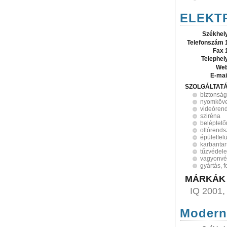
ELEKTR
Székhel
Telefonszám 
Fax 
Telephel
Web
E-mai
SZOLGÁLTAT
biztonság
nyomköve
videóren
sziréna
beléptet
oltórends
épületfel
karbantar
tűzvédel
vagyonv
gyártás, 
MÁRKÁK
IQ 2001,
Modern 