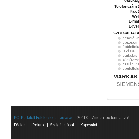
Székhel
Telefonszám 
Fax 
Web
E-mai
Egyé
SZOLGÁLTAT
generálki
építőipar
épületfelú
lakásfelúj
burkolás
kőműves
családi há
épületfel
MÁRKÁK
SIEMEN
KCI Korlátolt Felelősségű Társaság.
| 2011© | Minden jog fenntartva!
Főoldal
|
Rólunk
|
Szolgáltatások
|
Kapcsolat