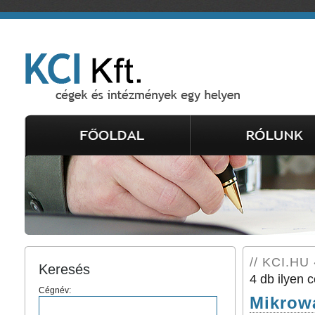
// KCI.HU 
Keresés
4 db ilyen c
Cégnév:
Mikrowa