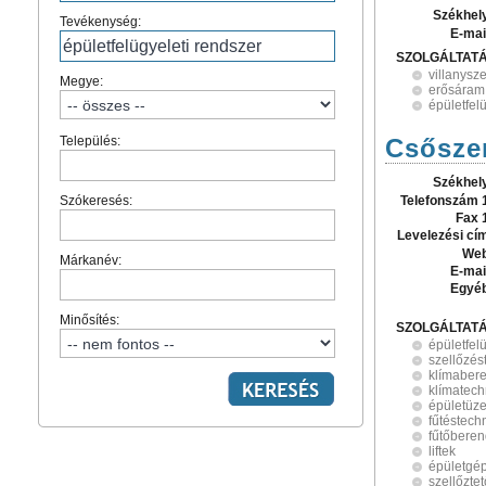
Székhel
Tevékenység:
E-mai
SZOLGÁLTAT
villanysz
Megye:
erősáram
épületfel
Település:
Csőszer
Székhel
Szókeresés:
Telefonszám 
Fax 
Levelezési cí
Web
Márkanév:
E-mai
Egyé
Minősítés:
SZOLGÁLTAT
épületfel
szellőzés
klímaber
klímatech
épületüze
fűtéstech
fűtőbere
liftek
épületgé
szellőzte