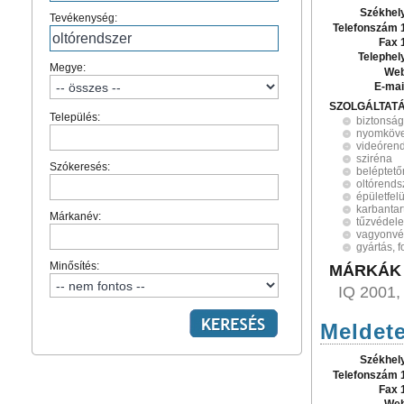
Székhel
Tevékenység:
Telefonszám 
Fax 
Telephel
Megye:
Web
E-mai
SZOLGÁLTAT
Település:
biztonság
nyomköve
videóren
sziréna
Szókeresés:
beléptet
oltórends
épületfel
karbantar
Márkanév:
tűzvédel
vagyonv
gyártás, 
Minősítés:
MÁRKÁK
IQ 2001,
Meldete
Székhel
Telefonszám 
Fax 