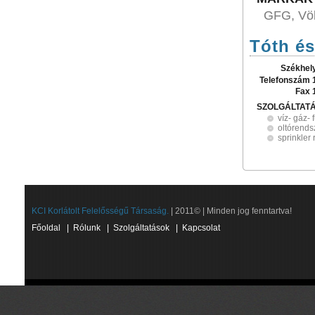
GFG, Völ
Tóth és
Székhel
Telefonszám 
Fax 
SZOLGÁLTAT
víz- gáz- 
oltórends
sprinkler
KCI Korlátolt Felelősségű Társaság.
| 2011© | Minden jog fenntartva!
Főoldal
|
Rólunk
|
Szolgáltatások
|
Kapcsolat