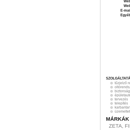
Web
Web
E-mai
Egyé
SZOLGÁLTAT
tűzjelző 
oltórends
biztonság
épületaut
tervezés
telepítés
karbantar
üzemelte
MÁRKÁK
ZETA, FI