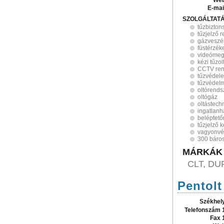
Web
E-mai
SZOLGÁLTAT
tűzbizton
tűzjelző 
gázveszél
füstérzék
videómeg
kézi tűzo
CCTV ren
tűzvédel
tűzvédelm
oltórends
oltógáz
oltástech
ingatlanh
beléptet
tűzjelző 
vagyonv
300 báros
MÁRKÁK
CLT, DU
Pentolt
Székhel
Telefonszám 
Fax 