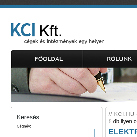
// KCI.HU 
Keresés
5 db ilyen c
Cégnév:
ELEKTR