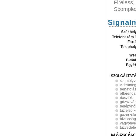
Fireless
Scomple
Signalm
Székhel
Telefonszám 
Fax 
Telephel
Web
E-mai
Egyé
SZOLGÁLTAT
személyv
videómeg
behatolás
oltórends
riasztók
gázszivár
beléptet
tűzjelző 
gázérzék
biztonság
vagyonv
tűzvédel
MÁRKÁK