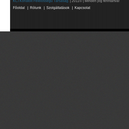
KCI Korlátolt Felelősségű Társaság.
| 2011© | Minden jog fenntartva!
Főoldal
|
Rólunk
|
Szolgáltatások
|
Kapcsolat