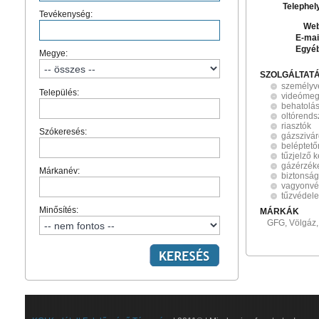
Telephel
Tevékenység:
Web
E-mai
Egyé
Megye:
SZOLGÁLTAT
személyv
Település:
videómeg
behatolás
oltórends
riasztók
Szókeresés:
gázszivár
beléptet
tűzjelző 
gázérzék
Márkanév:
biztonság
vagyonv
tűzvédel
Minősítés:
MÁRKÁK
GFG, Völgáz, 