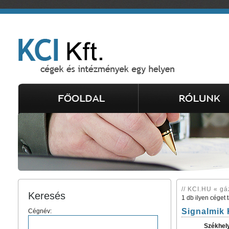
// KCI.HU « gá
Keresés
1 db ilyen céget 
Signalmik 
Cégnév:
Székhel