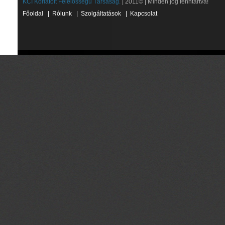
KCI Korlátolt Felelősségű Társaság.
| 2011© | Minden jog fenntartva!
Főoldal
|
Rólunk
|
Szolgáltatások
|
Kapcsolat