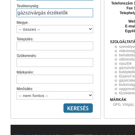
Telefonszám 
Tevékenység:
Fax 
Telephel
Web
Megye:
E-mai
Egyé
Település:
SZOLGÁLTAT
személyv
videómeg
behatolás
Szókeresés:
oltórends
riasztók
gázszivár
beléptet
Márkanév:
tűzjelző 
gázérzék
biztonság
Minősítés:
vagyonv
tűzvédel
MÁRKÁK
GFG, Völgáz, 