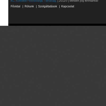
KCI Korlátolt Felelősségű Társaság.
| 2011© | Minden jog fenntartva!
Főoldal
|
Rólunk
|
Szolgáltatások
|
Kapcsolat