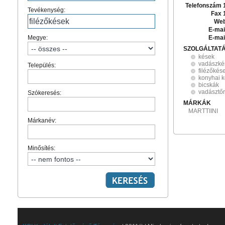
Telefonszám 
Tevékenység:
Fax 
Web
E-mai
Megye:
E-mai
SZOLGÁLTAT
kések
vadászké
Település:
filézőkés
konyhai 
bicskák
vadásztő
Szókeresés:
MÁRKÁK
MARTTIINI
Márkanév:
Minősítés: