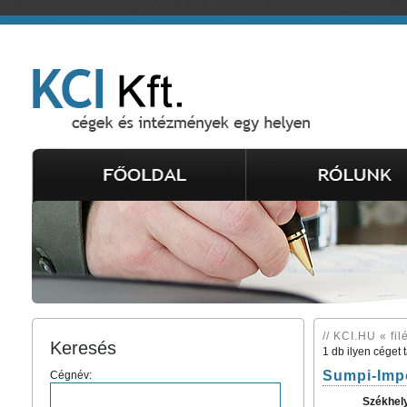
// KCI.HU « fil
Keresés
1 db ilyen céget 
Sumpi-Impo
Cégnév:
Székhel