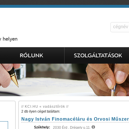
// KCI.HU « vadásztőrök //
2 db ilyen céget találtam:
Nagy István Finomacéláru és Orvosi Műsze
Székhely:
2030 Érd , Drégely u.11.