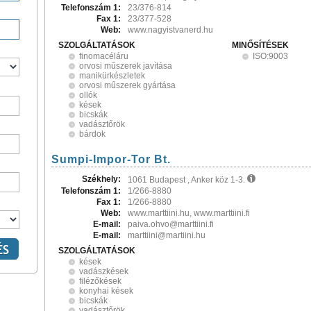
Telefonszám 1:
23/376-814
Fax 1:
23/377-528
Web:
www.nagyistvanerd.hu
SZOLGÁLTATÁSOK
MINŐSÍTÉSEK
finomacéláru
ISO:9003
orvosi műszerek javítása
manikürkészletek
orvosi műszerek gyártása
ollók
kések
bicskák
vadásztőrök
bárdok
Sumpi-Impor-Tor Bt.
Székhely:
1061 Budapest , Anker köz 1-3.
Telefonszám 1:
1/266-8880
Fax 1:
1/266-8880
Web:
www.marttiini.hu, www.marttiini.fi
E-mail:
paiva.ohvo@marttiini.fi
E-mail:
marttiini@martiini.hu
SZOLGÁLTATÁSOK
kések
vadászkések
filézőkések
konyhai kések
bicskák
vadásztőrök