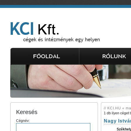
// KCI.HU « ma
Keresés
1 db ilyen céget 
Nagy Istvá
Cégnév:
Székhel