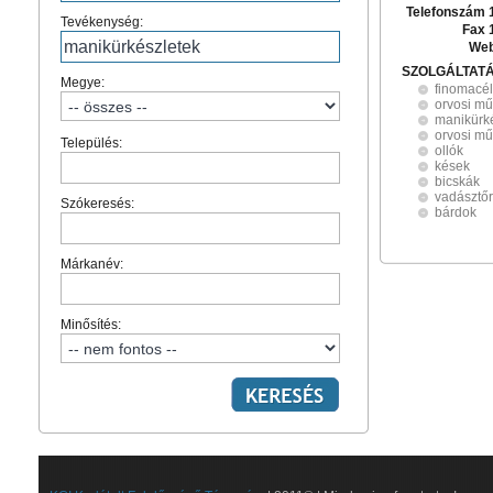
Telefonszám 
Tevékenység:
Fax 
Web
SZOLGÁLTAT
Megye:
finomacé
orvosi mű
manikürk
orvosi mű
Település:
ollók
kések
bicskák
vadásztő
Szókeresés:
bárdok
Márkanév:
Minősítés: