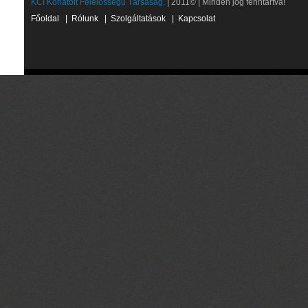
KCI Korlátolt Felelősségű Társaság.
| 2011© | Minden jog fenntartva!
Főoldal
|
Rólunk
|
Szolgáltatások
|
Kapcsolat