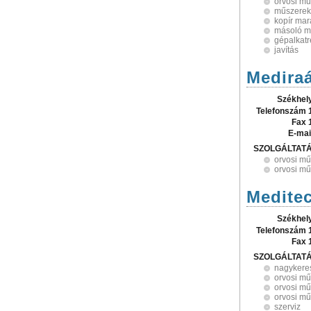
orvosi mű
műszerek 
kopír mar
másoló m
gépalkatr
javítás
Mediraá
Székhel
Telefonszám 
Fax 
E-mai
SZOLGÁLTAT
orvosi m
orvosi mű
Meditec
Székhel
Telefonszám 
Fax 
SZOLGÁLTAT
nagykere
orvosi m
orvosi mű
orvosi mű
szerviz