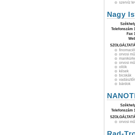
szervíz t
Nagy Is
Székhel
Telefonszám 
Fax 
Web
SZOLGÁLTAT
finomacé
orvosi mű
manikürk
orvosi mű
ollók
kések
bicskák
vadásztő
bárdok
NANOT
Székhel
Telefonszám 
SZOLGÁLTAT
orvosi mű
Rad-Tro