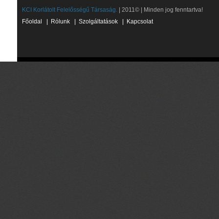
KCI Korlátolt Felelősségű Társaság.
| 2011© | Minden jog fenntartva!
Főoldal
|
Rólunk
|
Szolgáltatások
|
Kapcsolat