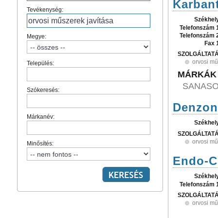
Karbant
Tevékenység:
Székhel
Telefonszám 
Telefonszám 
Megye:
Fax 
SZOLGÁLTAT
orvosi mű
Település:
MÁRKÁK
SANASO
Szókeresés:
Denzon 
Márkanév:
Székhel
SZOLGÁLTAT
orvosi mű
Minősítés:
Endo-Co
Székhel
Telefonszám 
SZOLGÁLTAT
orvosi mű