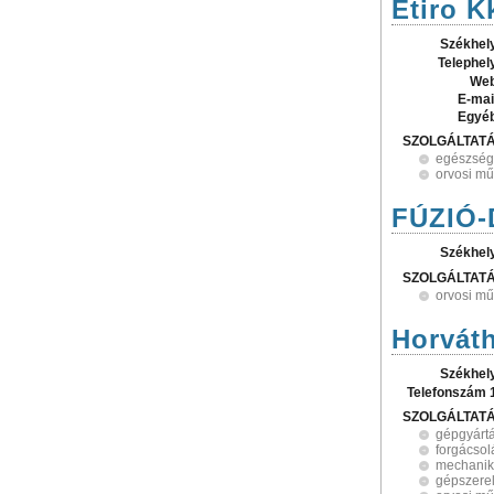
Etiro K
Székhel
Telephel
Web
E-mai
Egyé
SZOLGÁLTAT
egészsé
orvosi mű
FÚZIÓ-
Székhel
SZOLGÁLTAT
orvosi mű
Horváth
Székhel
Telefonszám 
SZOLGÁLTAT
gépgyárt
forgácsol
mechani
gépszere