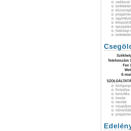
vadászat
befekteté
közszolgá
polgármes
ügyintéz
település
igazgatás
hatósági
befekteté
Csegöl
Székhel
Telefonszám 
Fax 
Web
E-mai
SZOLGÁLTAT
közigazg
focipálya
turisztika
óvoda
iskolák
nyugdíjas
művelődé
polgármes
Edelén