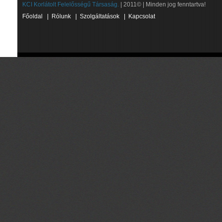
KCI Korlátolt Felelősségű Társaság.
| 2011© | Minden jog fenntartva!
Főoldal
|
Rólunk
|
Szolgáltatások
|
Kapcsolat