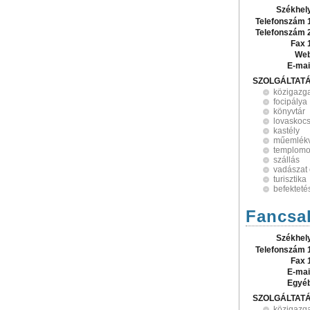
Székhel
Telefonszám 
Telefonszám 
Fax 
Web
E-mai
SZOLGÁLTAT
közigazg
focipálya
könyvtár
lovaskoc
kastély
műemlék
templomo
szállás
vadászat 
turisztika
befekteté
Fancsa
Székhel
Telefonszám 
Fax 
E-mai
Egyé
SZOLGÁLTAT
közigazg