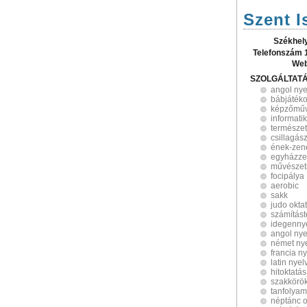
Szent I
Székhel
Telefonszám 
Web
SZOLGÁLTAT
angol nye
bábjáték
képzőműv
informati
természet
csillagás
ének-zene
egyházz
művészeti
focipálya
aerobic
sakk
judo okta
számítást
idegennye
angol nye
német nye
francia n
latin nyel
hitoktatás
szakkörö
tanfolya
néptánc o