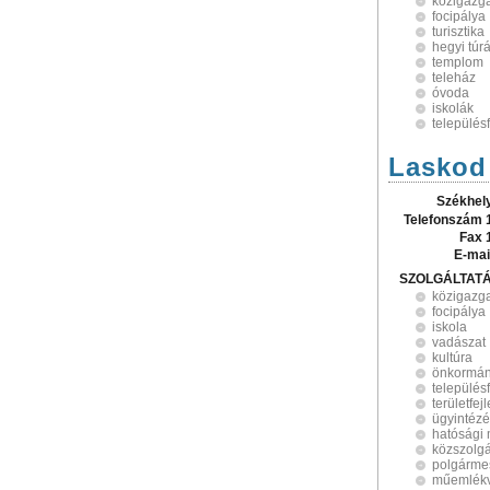
közigazg
focipálya
turisztika
hegyi túr
templom
teleház
óvoda
iskolák
település
Laskod
Székhel
Telefonszám 
Fax 
E-mai
SZOLGÁLTAT
közigazg
focipálya
iskola
vadászat
kultúra
önkormán
település
területfej
ügyintéz
hatósági
közszolgá
polgármes
műemlék