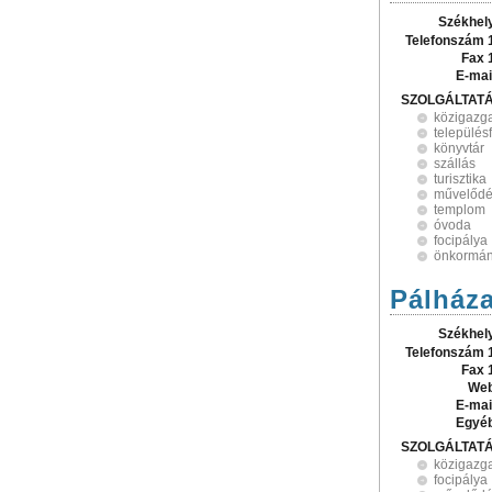
Székhel
Telefonszám 
Fax 
E-mai
SZOLGÁLTAT
közigazg
település
könyvtár
szállás
turisztika
művelődé
templom
óvoda
focipálya
önkormán
Pálház
Székhel
Telefonszám 
Fax 
Web
E-mai
Egyé
SZOLGÁLTAT
közigazg
focipálya