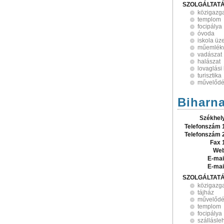
SZOLGÁLTAT
közigazg
templom
focipálya
óvoda
iskola üz
műemlék
vadászat
halászat
lovaglási
turisztika
művelődé
Biharn
Székhel
Telefonszám 
Telefonszám 
Fax 
Web
E-mai
E-mai
SZOLGÁLTAT
közigazg
tájház
művelődé
templom
focipálya
szállásle