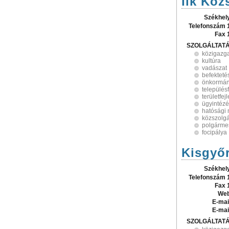
Ilk Kö
Székhel
Telefonszám 
Fax 
SZOLGÁLTAT
közigazg
kultúra
vadászat
befekteté
önkormán
település
területfej
ügyintéz
hatósági
közszolgá
polgármes
focipálya
Kisgyő
Székhel
Telefonszám 
Fax 
Web
E-mai
E-mai
SZOLGÁLTAT