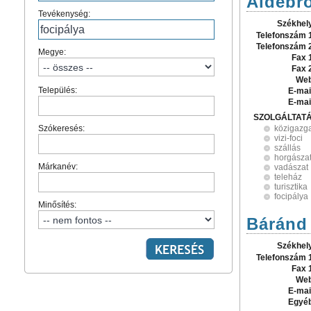
Aldebr
Tevékenység:
Székhel
Telefonszám 
Telefonszám 
Megye:
Fax 
Fax 
Web
Település:
E-mai
E-mai
SZOLGÁLTAT
Szókeresés:
közigazg
vizi-foci
szállás
horgásza
Márkanév:
vadászat
teleház
turisztika
focipálya
Minősítés:
Báránd
Székhel
Telefonszám 
Fax 
Web
E-mai
Egyé