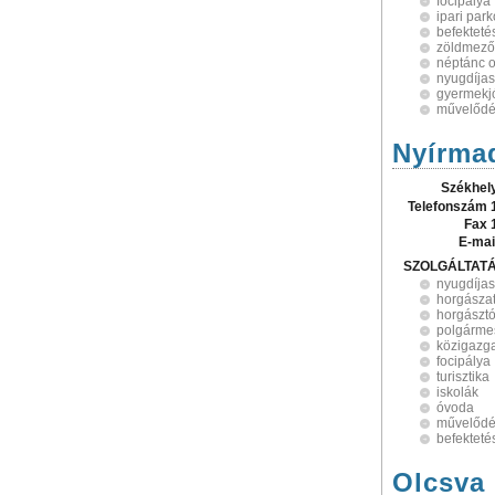
focipálya
ipari par
befekteté
zöldmező
néptánc o
nyugdíjas
gyermekjó
művelődé
Nyírma
Székhel
Telefonszám 
Fax 
E-mai
SZOLGÁLTAT
nyugdíjas
horgásza
horgászt
polgármes
közigazg
focipálya
turisztika
iskolák
óvoda
művelődé
befekteté
Olcsva