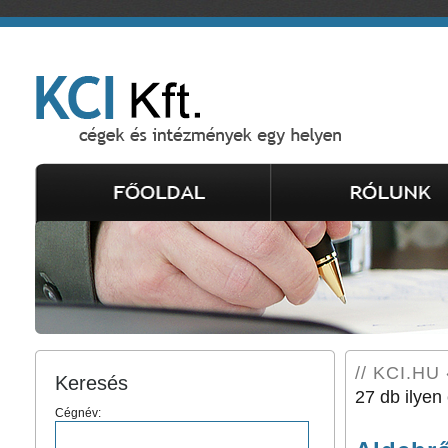
// KCI.HU 
Keresés
27 db ilyen 
Cégnév: