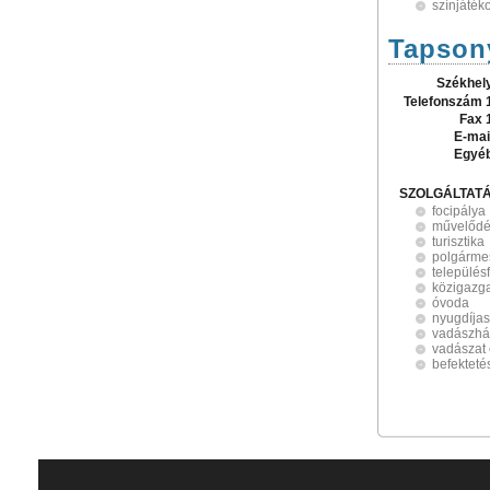
színjáték
Tapson
Székhel
Telefonszám 
Fax 
E-mai
Egyé
SZOLGÁLTAT
focipálya
művelődé
turisztika
polgármes
település
közigazg
óvoda
nyugdíjas
vadászhá
vadászat 
befekteté