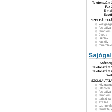
Telefonszám 
Fax 
E-mai
Egyé
SZOLGÁLTAT
közigazg
focipálya
templom
óvoda
iskolák
kastély
műemlék
Sajóga
Székhel
Telefonszám 
Telefonszám 
Web
SZOLGÁLTAT
közigazg
játszótér
focipálya
templom
turisztika
szállás
szennyví
területfej