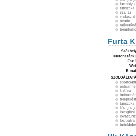
focipálya
turisztika
szállás
vadászat
óvoda
művelődé
templom
Furta 
Székhel
Telefonszám 
Fax 
Web
E-mai
SZOLGÁLTAT
sportcen
polgármes
kultúra
önkormán
település
turisztika
közigazg
lovaglási
lovasturi
focipálya
befekteté