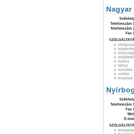
Nagyar
Székhel
Telefonszám 
Telefonszám 
Fax 
SZOLGÁLTAT
közigazg
polgármes
közszolgá
befekteté
kultúra
tájház
turisztika
szállás
focipálya
Nyírbo
Székhel
Telefonszám 
Fax 
Web
E-mai
SZOLGÁLTAT
közigazg