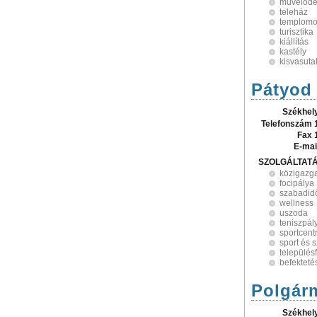
művelődé
teleház
templomo
turisztika
kiállítás
kastély
kisvasuta
Pátyod
Székhel
Telefonszám 
Fax 
E-mai
SZOLGÁLTAT
közigazg
focipálya
szabadid
wellness
uszoda
teniszpál
sportcen
sport és 
település
befekteté
Polgárm
Székhel