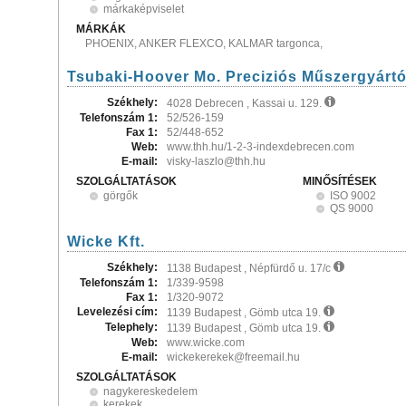
márkaképviselet
MÁRKÁK
PHOENIX, ANKER FLEXCO, KALMAR targonca,
Tsubaki-Hoover Mo. Preciziós Műszergyártó
Székhely:
4028 Debrecen , Kassai u. 129.
Telefonszám 1:
52/526-159
Fax 1:
52/448-652
Web:
www.thh.hu/1-2-3-indexdebrecen.com
E-mail:
visky-laszlo@thh.hu
SZOLGÁLTATÁSOK
MINŐSÍTÉSEK
görgők
ISO 9002
QS 9000
Wicke Kft.
Székhely:
1138 Budapest , Népfürdő u. 17/c
Telefonszám 1:
1/339-9598
Fax 1:
1/320-9072
Levelezési cím:
1139 Budapest , Gömb utca 19.
Telephely:
1139 Budapest , Gömb utca 19.
Web:
www.wicke.com
E-mail:
wickekerekek@freemail.hu
SZOLGÁLTATÁSOK
nagykereskedelem
kerekek