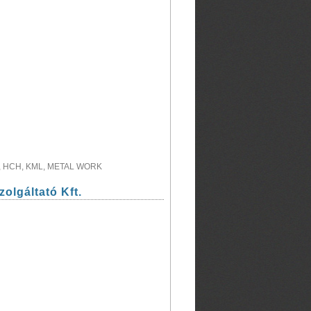
AG, HCH, KML, METAL WORK
olgáltató Kft.