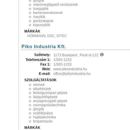
görgők
videómegfigyelő rendszerek
üvegajtók
kamerarendszerek
riasztók
garázskapuk
kapunyitók
MÁRKÁK
HÖRMANN, DSC, DITEC
Piko Industria Kft.
Székhely:
1173 Budapest , Pesti út 122.
Telefonszám 1:
1/365-1232
Fax 1:
1/365-1233
Web:
www.pikoindustria.hu
E-mail:
office@pikoindustria.hu
SZOLGÁLTATÁSOK
elemek
alkatrészek
feldolgozóipari gépek
italgyártógépek
anyagmozgató gépek
csomagolástechnika
görgők
szállítópálya
hajtástechnika
forgalmazás
MÁRKÁK