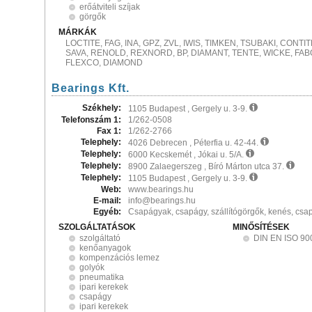
erőátviteli szíjak
görgők
MÁRKÁK
LOCTITE, FAG, INA, GPZ, ZVL, IWIS, TIMKEN, TSUBAKI, CONT
SAVA, RENOLD, REXNORD, BP, DIAMANT, TENTE, WICKE, FAB
FLEXCO, DIAMOND
Bearings Kft.
Székhely:
1105 Budapest , Gergely u. 3-9.
Telefonszám 1:
1/262-0508
Fax 1:
1/262-2766
Telephely:
4026 Debrecen , Péterfia u. 42-44.
Telephely:
6000 Kecskemét , Jókai u. 5/A.
Telephely:
8900 Zalaegerszeg , Bíró Márton utca 37.
Telephely:
1105 Budapest , Gergely u. 3-9.
Web:
www.bearings.hu
E-mail:
info@bearings.hu
Egyéb:
Csapágyak, csapágy, szállítógörgők, kenés, csa
SZOLGÁLTATÁSOK
MINŐSÍTÉSEK
szolgáltató
DIN EN ISO 90
kenőanyagok
kompenzációs lemez
golyók
pneumatika
ipari kerekek
csapágy
ipari kerekek