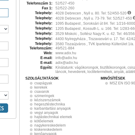
Telefonszám 1:
52/527-450
Fax 1:
52/522-260
Telephely:
4028 Debrecen , Nyíl u. 80. Tel: 52/450-520
Telephely:
4028 Debrecen , Nyíl u. 73-79. Tel: 52/527-450
Telephely:
1095 Budapest , Soroksári út 84. Tel: 1/216-600
Telephely:
1205 Budapest , Kossuth L. u. 166. Tel: 1/283-6
Telephely:
3529 Miskolc , Soltész Nagy K. u. 42. Tel: 46/35
Telephely:
4400 Nyíregyháza , Tiszavasvári u. 17. Tel: 42/
Telephely:
3580 Tiszaújváros , TVK Ipartelep Külterület 1/a.
Telefonszám:
49/521-884
Web:
www.adix.hu
E-mail:
info@adix.hu
E-mail:
adix@adix.hu
Egyéb:
Kínálatunk: vágókorongok, tisztítókorongok, csi
láncok, hevederek, loctitetermékek, anyák, aláté
SZOLGÁLTATÁSOK
MINŐSÍTÉSEK
csapágyak
MSZ EN ISO 9
kerekek
csavarok
szimeringek
kéziszerszámok
hegesztéstechnika
karbantartási anyagok
vegyi anyagok
hajtástechnikai elemek
kötőelemek
nagykereskedelem
kiskereskedelem
kenőanyagok