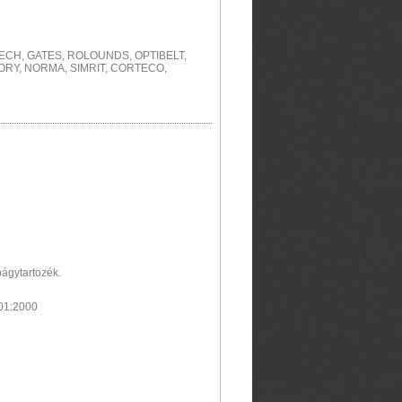
ITECH, GATES, ROLOUNDS, OPTIBELT,
ORY, NORMA, SIMRIT, CORTECO,
págytartozék.
01:2000