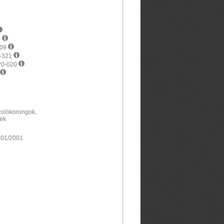
0
609
6-321
420-020
szolókorongok,
tek
001/2001