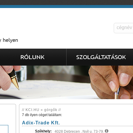
// KCI.HU « görgők //
7 db ilyen céget találtam:
Adix-Trade Kft.
Székhely:
4028 Debrecen , Nyíl u. 73-79.