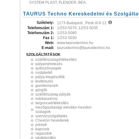
SYSTEM PLAST, FLENDER, BEA,
TAURUS Techno Kereskedelmi és Szolgáltat
Székhely:
1173 Budapest , Pesti út 8-12.
Telefonszám 1:
1/253-5070; 1/253-5035
Telefonszám 2:
1/253-5080
Fax 1:
1/253-5030
Web:
www.taurustechno.hu
E-mail:
taurustechno@taurustechno.hu
SZOLGÁLTATÁSOK
szállítószalagértékesítés
pályaméretezés
autószőnyegek
rostabetét
pálya-kiegészítők
kivitelezés
gumilemezek
görgők
szállítószalag pályák.
márkaszerviz
targoncaértékesítés
mezőgazdasági elevátor-hesston
szalagok
szervízszolgáltatás
Chevron hevederek
prések
kapcsok
ragasztók
végtelenítés