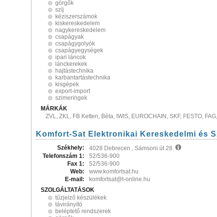
görgők
szíj
kéziszerszámok
kiskereskedelem
nagykereskedelem
csapágyak
csapágygolyók
csapágyegységek
ipari láncok
lánckerekek
hajtástechnika
karbantartástechnika
kisgépek
export-import
szimeringek
MÁRKÁK
ZVL, ZKL, FB Ketten, Béta, IWIS, EUROCHAIN, SKF, FESTO, F
Komfort-Sat Elektronikai Kereskedelmi és Sz
Székhely:
4028 Debrecen , Sámsoni út 28.
Telefonszám 1:
52/536-900
Fax 1:
52/536-900
Web:
www.komfortsat.hu
E-mail:
komfortsat@t-online.hu
SZOLGÁLTATÁSOK
tűzjelző készülékek
távirányító
beléptető rendszerek