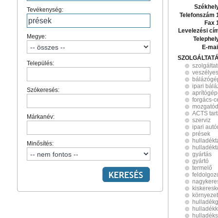
Székhel
Tevékenység:
Telefonszám 
Fax 
Levelezési cí
Megye:
Telephel
E-mai
SZOLGÁLTAT
Település:
szolgálta
veszélyes
bálázógé
ipari bál
Szókeresés:
aprítógé
forgács-c
mozgatód
ACTS tart
Márkanév:
szerviz
ipari aut
prések
hulladékt
Minősítés:
hulladékt
gyártás
gyártó
termelő
feldolgoz
nagykere
kiskeres
környeze
hulladék
hulladék
hulladéks