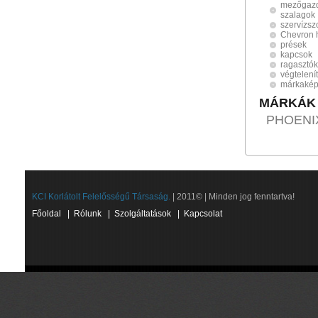
mezőgazd
szalagok
szervízsz
Chevron 
prések
kapcsok
ragasztók
végtelení
márkakép
MÁRKÁK
PHOENIX
KCI Korlátolt Felelősségű Társaság.
| 2011© | Minden jog fenntartva!
Főoldal
|
Rólunk
|
Szolgáltatások
|
Kapcsolat