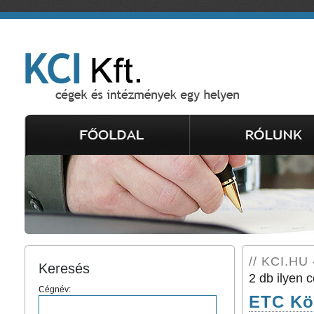
// KCI.HU 
Keresés
2 db ilyen c
Cégnév:
ETC Kör