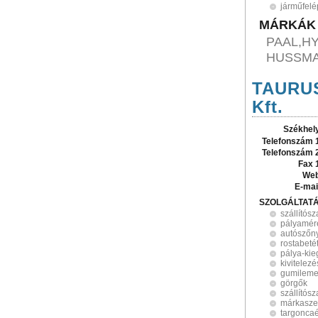
járműfel
MÁRKÁK
PAAL,H
HUSSM
TAURUS
Kft.
Székhel
Telefonszám 
Telefonszám 
Fax 
Web
E-mai
SZOLGÁLTAT
szállítós
pályamér
autószőn
rostabeté
pálya-kie
kivitelezé
gumilem
görgők
szállítósz
márkasze
targoncaé