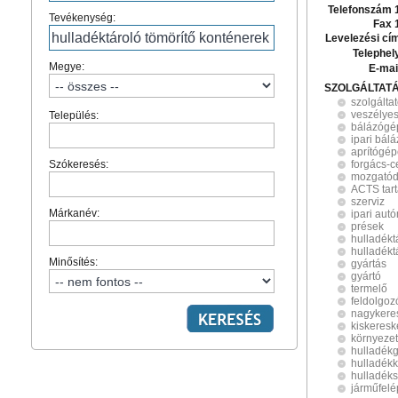
Telefonszám 
Tevékenység:
Fax 
Levelezési cí
Telephel
Megye:
E-mai
SZOLGÁLTAT
szolgálta
veszélyes
Település:
bálázógé
ipari bál
aprítógé
Szókeresés:
forgács-c
mozgatód
ACTS tart
szerviz
Márkanév:
ipari aut
prések
hulladékt
hulladékt
Minősítés:
gyártás
gyártó
termelő
feldolgoz
nagykere
kiskeres
környeze
hulladék
hulladék
hulladéks
járműfel