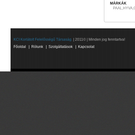
MÁRKÁK
PAAL,HYVA
KCI Korlátolt Felelősségű Társaság.
| 2011© | Minden jog fenntartva!
Főoldal
|
Rólunk
|
Szolgáltatások
|
Kapcsolat