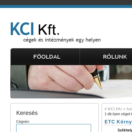
// KCI.HU « hu
Keresés
1 db ilyen céget 
ETC Környe
Cégnév:
Székhel