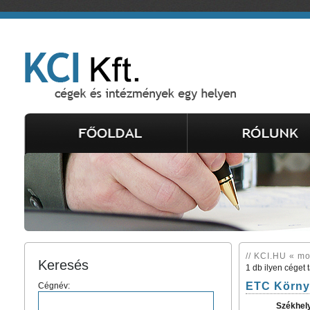
// KCI.HU « mo
Keresés
1 db ilyen céget 
ETC Környe
Cégnév:
Székhel