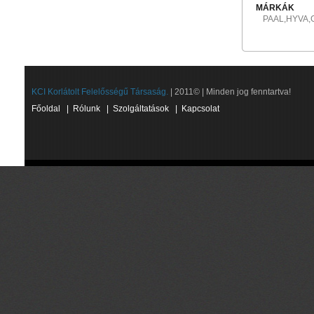
MÁRKÁK
PAAL,HYVA
KCI Korlátolt Felelősségű Társaság.
| 2011© | Minden jog fenntartva!
Főoldal
|
Rólunk
|
Szolgáltatások
|
Kapcsolat