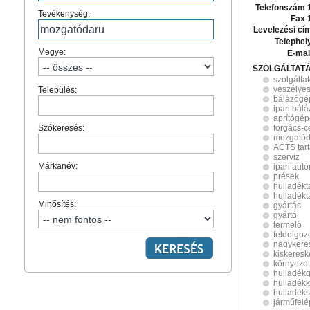
Telefonszám 
Tevékenység:
Fax 
Levelezési cí
Telephel
Megye:
E-mai
SZOLGÁLTAT
szolgálta
veszélyes
Település:
bálázógé
ipari bál
aprítógé
Szókeresés:
forgács-c
mozgatód
ACTS tart
szerviz
Márkanév:
ipari aut
prések
hulladékt
hulladékt
Minősítés:
gyártás
gyártó
termelő
feldolgoz
nagykere
kiskeres
környeze
hulladék
hulladék
hulladéks
járműfel