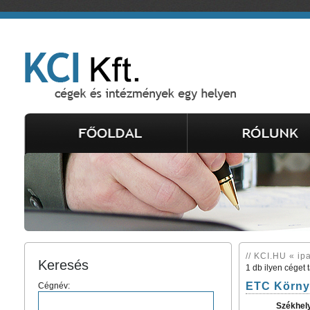
// KCI.HU « ip
Keresés
1 db ilyen céget 
ETC Környe
Cégnév:
Székhel