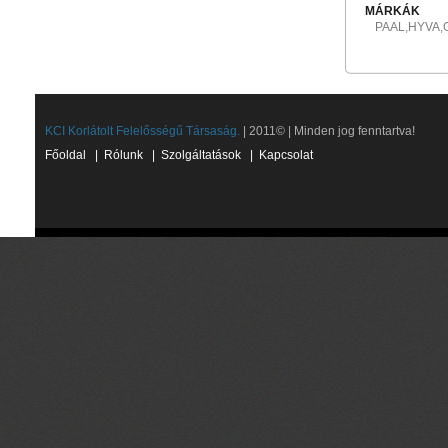
MÁRKÁK
PAAL,HYVA
KCI Korlátolt Felelősségű Társaság.
| 2011© | Minden jog fenntartva!
Főoldal
|
Rólunk
|
Szolgáltatások
|
Kapcsolat