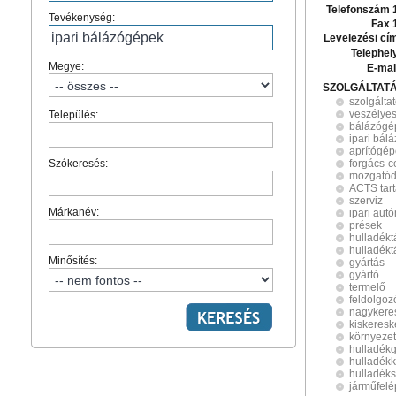
Telefonszám 
Tevékenység:
Fax 
Levelezési cí
Telephel
Megye:
E-mai
SZOLGÁLTAT
szolgálta
veszélyes
Település:
bálázógé
ipari bál
aprítógé
Szókeresés:
forgács-c
mozgatód
ACTS tart
szerviz
Márkanév:
ipari aut
prések
hulladékt
hulladékt
Minősítés:
gyártás
gyártó
termelő
feldolgoz
nagykere
kiskeres
környeze
hulladék
hulladék
hulladéks
járműfel