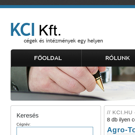
// KCI.HU 
Keresés
8 db ilyen c
Cégnév:
Agro-To