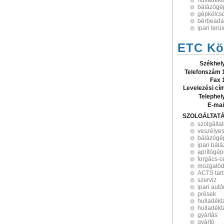
hulladékt
bálázógé
gépkölcs
bérbeadá
ipari terü
ETC Kör
Székhel
Telefonszám 
Fax 
Levelezési cí
Telephel
E-mai
SZOLGÁLTAT
szolgálta
veszélyes
bálázógé
ipari bál
aprítógé
forgács-c
mozgatód
ACTS tart
szerviz
ipari aut
prések
hulladékt
hulladékt
gyártás
gyártó