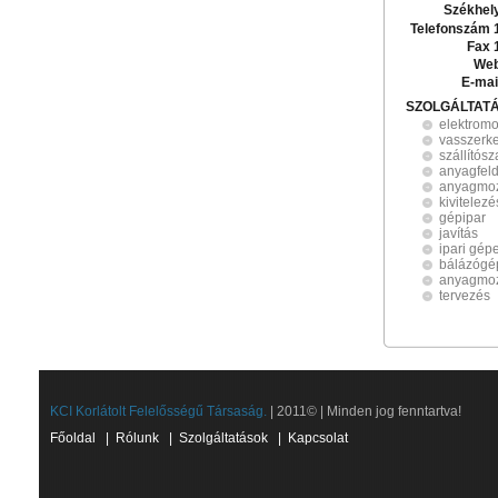
Székhel
Telefonszám 
Fax 
Web
E-mai
SZOLGÁLTAT
elektromo
vasszerk
szállítós
anyagfel
anyagmoz
kivitelezé
gépipar
javítás
ipari gép
bálázógé
anyagmoz
tervezés
KCI Korlátolt Felelősségű Társaság.
| 2011© | Minden jog fenntartva!
Főoldal
|
Rólunk
|
Szolgáltatások
|
Kapcsolat