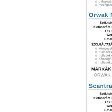
bálázógé
mezőgazd
Orwak 
Székhel
Telefonszám 
Fax 
Web
E-mai
SZOLGÁLTAT
környeze
hulladék
hulladék 
bálázógé
hulladék
MÁRKÁK
ORWAK,
Scantra
Székhel
Telefonszám 
Fax 
Web
E-mai