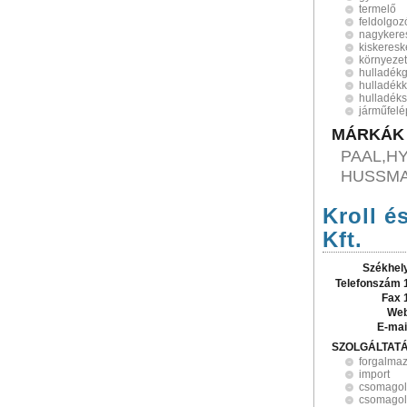
termelő
feldolgoz
nagykere
kiskeres
környeze
hulladék
hulladék
hulladéks
járműfel
MÁRKÁK
PAAL,H
HUSSM
Kroll é
Kft.
Székhel
Telefonszám 
Fax 
Web
E-mai
SZOLGÁLTAT
forgalma
import
csomago
csomagol