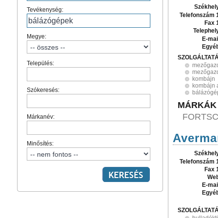
Székhel
Tevékenység:
Telefonszám 
Fax 
Telephel
Megye:
E-mai
Egyé
SZOLGÁLTAT
Település:
mezőgazd
mezőgazd
kombájn
kombájn 
Szókeresés:
bálázógé
MÁRKÁK
FORTSC
Márkanév:
Averman
Minősítés:
Székhel
Telefonszám 
Fax 
Web
E-mai
Egyé
SZOLGÁLTAT