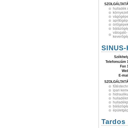
SZOLGÁLTAT
hulladék 
környeze
vágógép
aprítógé
örlőgépe
bálázógé
válogató-
keverőgé
SINUS-K
Székhel
Telefonszám 
Fax 
Web
E-mai
SZOLGÁLTAT
fűtéstech
ipari ke
hidrauliku
hulladék
hulladék
bálázógé
épületgé
Tardos 