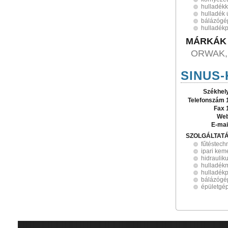
hulladék
hulladék 
bálázógé
hulladék
MÁRKÁK
ORWAK,
SINUS-K
Székhel
Telefonszám 
Fax 
Web
E-mai
SZOLGÁLTAT
fűtéstech
ipari ke
hidrauliku
hulladék
hulladék
bálázógé
épületgé