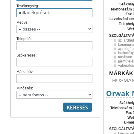
Székhel
Tevékenység:
Telefonszám 
Fax 
Levelezési cí
Megye:
Telephel
Web
SZOLGÁLTAT
Település:
szilárdhu
kommuná
aprítógé
hulladék
Szókeresés:
tartályok
járműfel
válogató
Márkanév:
MÁRKÁK
HUSMANN
Minősítés:
Orwak 
Székhel
Telefonszám 
Fax 
Web
E-mai
SZOLGÁLTAT
környeze