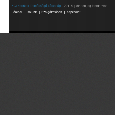
KCI Korlátolt Felelősségű Társaság.
| 2011© | Minden jog fenntartva!
Főoldal
|
Rólunk
|
Szolgáltatások
|
Kapcsolat