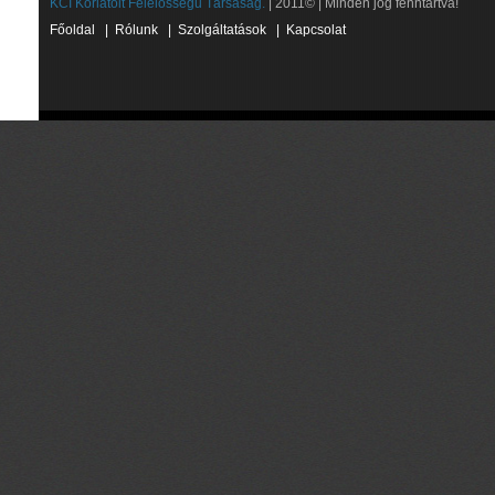
KCI Korlátolt Felelősségű Társaság.
| 2011© | Minden jog fenntartva!
Főoldal
|
Rólunk
|
Szolgáltatások
|
Kapcsolat