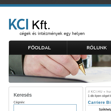
// KCI.HU « hu
Keresés
1 db ilyen céget 
Carriere B
Cégnév:
Székhel