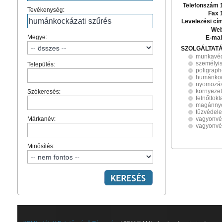
Telefonszám 
Tevékenység:
Fax 
Levelezési cí
Web
Megye:
E-mai
SZOLGÁLTAT
munkavé
személyis
Település:
poligraph
humánkoc
nyomozá
környeze
Szókeresés:
felnőttokt
magánny
tűzvédel
Márkanév:
vagyonv
vagyonvé
Minősítés: