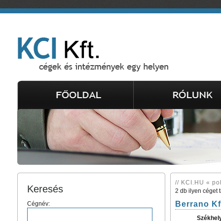
// KCI.HU « po
Keresés
2 db ilyen céget 
Berrano Kf
Cégnév:
Székhel