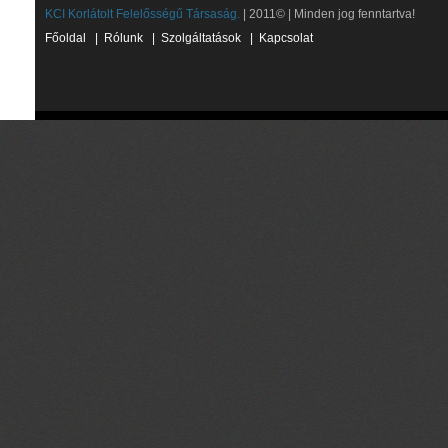
KCI Korlátolt Felelősségű Társaság.
| 2011© | Minden jog fenntartva!
Főoldal
|
Rólunk
|
Szolgáltatások
|
Kapcsolat