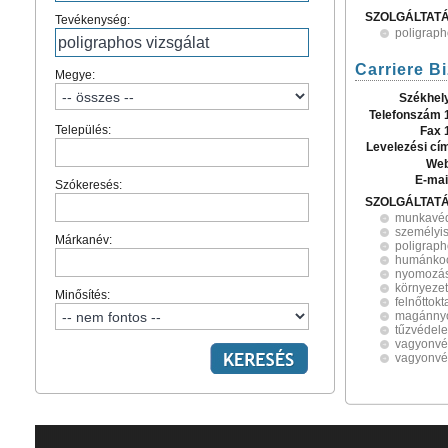
SZOLGÁLTAT
Tevékenység:
poligraph
Carriere B
Megye:
Székhel
Telefonszám 
Település:
Fax 
Levelezési cí
Web
E-mai
Szókeresés:
SZOLGÁLTAT
munkavé
személyis
Márkanév:
poligraph
humánkoc
nyomozá
környeze
Minősítés:
felnőttokt
magánny
tűzvédel
vagyonv
vagyonvé