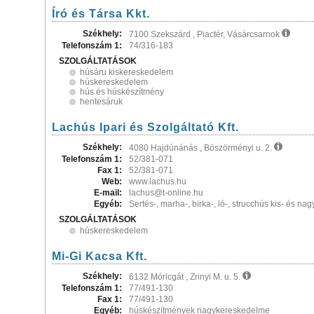
Író és Társa Kkt.
Székhely:
7100 Szekszárd , Piactér, Vásárcsarnok
Telefonszám 1:
74/316-183
SZOLGÁLTATÁSOK
húsáru kiskereskedelem
húskereskedelem
hús és húskészítmény
hentesáruk
Lachús Ipari és Szolgáltató Kft.
Székhely:
4080 Hajdúnánás , Böszörményi u. 2.
Telefonszám 1:
52/381-071
Fax 1:
52/381-071
Web:
www.lachus.hu
E-mail:
lachus@t-online.hu
Egyéb:
Sertés-, marha-, birka-, ló-, strucchús kis- és n
SZOLGÁLTATÁSOK
húskereskedelem
Mi-Gi Kacsa Kft.
Székhely:
6132 Móricgát , Zrinyi M. u. 5.
Telefonszám 1:
77/491-130
Fax 1:
77/491-130
Egyéb:
húskészítmények nagykereskedelme