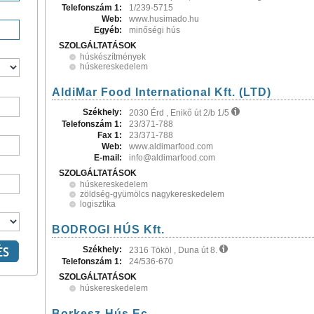
Telefonszám 1:
1/239-5715
Web:
www.husimado.hu
Egyéb:
minőségi hús
SZOLGÁLTATÁSOK
húskészítmények
húskereskedelem
AldiMar Food International Kft. (LTD)
Székhely:
2030 Érd , Enikő út 2/b 1/5
Telefonszám 1:
23/371-788
Fax 1:
23/371-788
Web:
www.aldimarfood.com
E-mail:
info@aldimarfood.com
SZOLGÁLTATÁSOK
húskereskedelem
zöldség-gyümölcs nagykereskedelem
logisztika
BODROGI HÚS Kft.
Székhely:
2316 Tököl , Duna út 8.
Telefonszám 1:
24/536-670
SZOLGÁLTATÁSOK
húskereskedelem
Borkesz-Hús Ec.