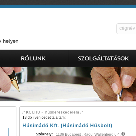
// KCI.HU « húskereskedelem //
13 db ilyen céget találtam:
Húsimádó Kft. (Húsimádó Húsbolt)
Székhely:
1136 Budapest , Raoul Wallenberg u 4.