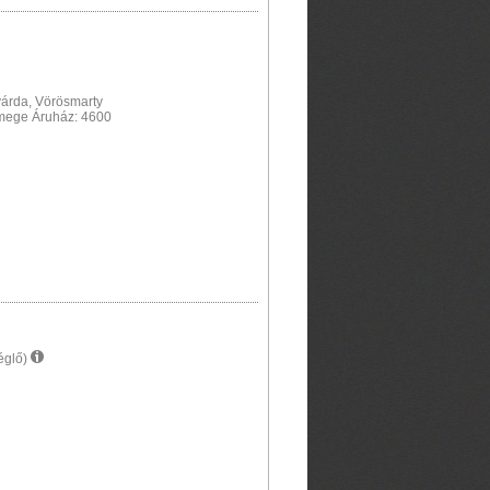
várda, Vörösmarty
semege Áruház: 4600
églő)