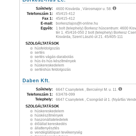
Székhely:
4600 Kisvárda , Városmajor u. 58.
Telefonszám 1:
45/415-412
Fax 1:
45/415-412
E-mail:
borkeszlajos@t-online.hu
Egyéb:
1 bolt (telephely) Borkesz húscentrum: 4600 Kis
tér 1. 45/416-050 2 bolt (telephely) Borkesz C
Kisvárda, Szent László út 21. 45/405-111
SZOLGÁLTATÁSOK
húsfeldolgozás
sertés
sertés vágás-darabolás
hús és hús készítmények
húskereskedelem
sertéshús feldolgozás
Daben Kft.
Székhely:
6647 Csanytelek , Bercsényi M. u. 11.
Telefonszám 1:
63/478-099
Telephely:
6647 Csanytelek , Csongrád út 1. (Nyárfás Vend
SZOLGÁLTATÁSOK
húskereskedelem
húskészítmények
haszonállateledelek
élőállat kereskedés
állattenyésztés
vendéglátóipari tevékenység