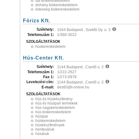
ital kiskereskedelem
dohány kiskereskedelem
édesség kiskereskedelem
Fórizs Kft.
Székhely:
1044 Budapest , Szekfű Gy. u. 3.
Telefonszám 1:
1/360-3022
SZOLGÁLTATÁSOK
húskereskedelem
Hús-Center Kft.
Székhely:
1144 Budapest , Csertő u. 2.
Telefonszám 1:
1/222-2627
Fax 1:
1/273-0978
Levelezési cím:
1144 Budapest , Csertő u. 2.
E-mail:
des60@t-online.hu
SZOLGÁLTATÁSOK
hús és húskészítmény
hús és húsipari termékek
hús nagykereskedelem
hús kiskereskedelem
húsipar
húskereskedelem
húskészítmények
hentesáruk
húsáruk