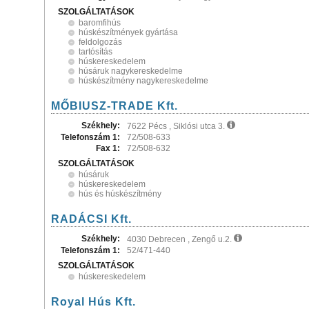
SZOLGÁLTATÁSOK
baromfihús
húskészítmények gyártása
feldolgozás
tartósítás
húskereskedelem
húsáruk nagykereskedelme
húskészítmény nagykereskedelme
MŐBIUSZ-TRADE Kft.
Székhely:
7622 Pécs , Siklósi utca 3.
Telefonszám 1:
72/508-633
Fax 1:
72/508-632
SZOLGÁLTATÁSOK
húsáruk
húskereskedelem
hús és húskészítmény
RADÁCSI Kft.
Székhely:
4030 Debrecen , Zengő u.2.
Telefonszám 1:
52/471-440
SZOLGÁLTATÁSOK
húskereskedelem
Royal Hús Kft.