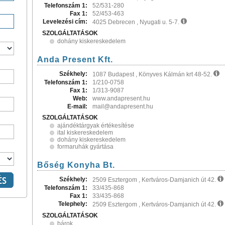
Telefonszám 1:
52/531-280
Fax 1:
52/453-463
Levelezési cím:
4025 Debrecen , Nyugati u. 5-7.
SZOLGÁLTATÁSOK
dohány kiskereskedelem
Anda Present Kft.
Székhely:
1087 Budapest , Könyves Kálmán krt 48-52.
Telefonszám 1:
1/210-0758
Fax 1:
1/313-9087
Web:
www.andapresent.hu
E-mail:
mail@andapresent.hu
SZOLGÁLTATÁSOK
ajándéktárgyak értékesítése
ital kiskereskedelem
dohány kiskereskedelem
formaruhák gyártása
Bőség Konyha Bt.
Székhely:
2509 Esztergom , Kertváros-Damjanich út 42.
Telefonszám 1:
33/435-868
Fax 1:
33/435-868
Telephely:
2509 Esztergom , Kertváros-Damjanich út 42.
SZOLGÁLTATÁSOK
bárok