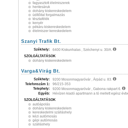
fagyasztott élelmiszerek
hentesáruk
dohány kiskereskedelem
üdítőital forgalmazás
tésztafélék
kenyér
pékáru kiskereskedelem
élelmiszer kereskedelem
Szanyi Trafik Bt.
Székhely:
6400 Kiskunhalas , Széchenyi u. 30/A.
SZOLGÁLTATÁSOK
dohány kiskereskedelem
Varga&Virág Bt.
Székhely:
9200 Mosonmagyaróvár , Árpád u. 83.
Telefonszám 1:
96/215-353
Telephely:
9200 Mosonmagyaróvár , Gabona rakpart 6.
Egyéb:
Hévízen kiadó apartmann a tó mellett egész évb
SZOLGÁLTATÁSOK
autóápolás
dohány kiskereskedelem
kereskedelmi szálláshely
kézi autómosás
gépi autómosás
szálláshely