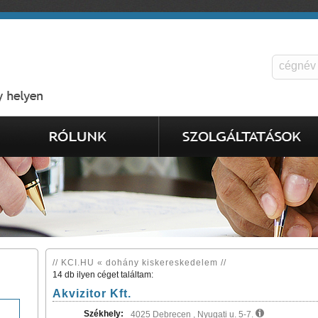
// KCI.HU « dohány kiskereskedelem //
14 db ilyen céget találtam:
Akvizitor Kft.
Székhely:
4025 Debrecen , Nyugati u. 5-7.