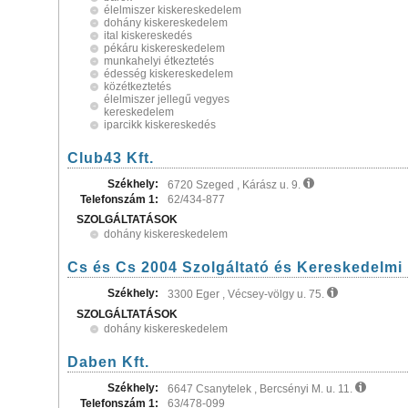
élelmiszer kiskereskedelem
dohány kiskereskedelem
ital kiskereskedés
pékáru kiskereskedelem
munkahelyi étkeztetés
édesség kiskereskedelem
közétkeztetés
élelmiszer jellegű vegyes
kereskedelem
iparcikk kiskereskedés
Club43 Kft.
Székhely:
6720 Szeged , Kárász u. 9.
Telefonszám 1:
62/434-877
SZOLGÁLTATÁSOK
dohány kiskereskedelem
Cs és Cs 2004 Szolgáltató és Kereskedelmi 
Székhely:
3300 Eger , Vécsey-völgy u. 75.
SZOLGÁLTATÁSOK
dohány kiskereskedelem
Daben Kft.
Székhely:
6647 Csanytelek , Bercsényi M. u. 11.
Telefonszám 1:
63/478-099