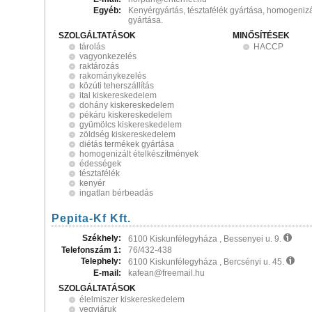
Egyéb:
Kenyérgyártás, tésztafélék gyártása, homogeniz
gyártása.
SZOLGÁLTATÁSOK
MINŐSÍTÉSEK
tárolás
HACCP
vagyonkezelés
raktározás
rakománykezelés
közúti teherszállítás
ital kiskereskedelem
dohány kiskereskedelem
pékáru kiskereskedelem
gyümölcs kiskereskedelem
zöldség kiskereskedelem
diétás termékek gyártása
homogenizált ételkészítmények
édességek
tésztafélék
kenyér
ingatlan bérbeadás
Pepita-Kf Kft.
Székhely:
6100 Kiskunfélegyháza , Bessenyei u. 9.
Telefonszám 1:
76/432-438
Telephely:
6100 Kiskunfélegyháza , Bercsényi u. 45.
E-mail:
kafean@freemail.hu
SZOLGÁLTATÁSOK
élelmiszer kiskereskedelem
vegyiáruk