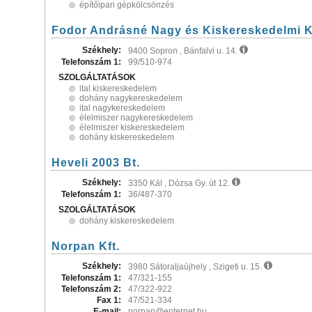
építőipari gépkölcsönzés
Fodor Andrásné Nagy és Kiskereskedelmi K
Székhely:
9400 Sopron , Bánfalvi u. 14.
Telefonszám 1:
99/510-974
SZOLGÁLTATÁSOK
ital kiskereskedelem
dohány nagykereskedelem
ital nagykereskedelem
élelmiszer nagykereskedelem
élelmiszer kiskereskedelem
dohány kiskereskedelem
Heveli 2003 Bt.
Székhely:
3350 Kál , Dózsa Gy. út 12.
Telefonszám 1:
36/487-370
SZOLGÁLTATÁSOK
dohány kiskereskedelem
Norpan Kft.
Székhely:
3980 Sátoraljaújhely , Szigeti u. 15.
Telefonszám 1:
47/321-155
Telefonszám 2:
47/322-922
Fax 1:
47/521-334
E-mail:
norpan@enternet.hu