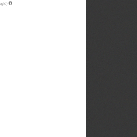
églő)