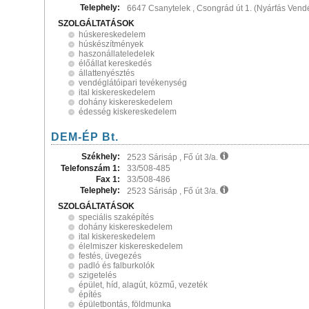
Telephely:
6647 Csanytelek , Csongrád út 1. (Nyárfás Vend
SZOLGÁLTATÁSOK
húskereskedelem
húskészítmények
haszonállateledelek
élőállat kereskedés
állattenyésztés
vendéglátóipari tevékenység
ital kiskereskedelem
dohány kiskereskedelem
édesség kiskereskedelem
DEM-ÉP Bt.
Székhely:
2523 Sárisáp , Fő út 3/a.
Telefonszám 1:
33/508-485
Fax 1:
33/508-486
Telephely:
2523 Sárisáp , Fő út 3/a.
SZOLGÁLTATÁSOK
speciális szaképítés
dohány kiskereskedelem
ital kiskereskedelem
élelmiszer kiskereskedelem
festés, üvegezés
padló és falburkolók
szigetelés
épület, híd, alagút, közmű, vezeték
építés
épületbontás, földmunka