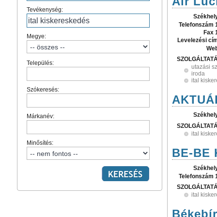
Air Luc
Tevékenység:
Székhel
Telefonszám 
Fax 
Megye:
Levelezési cí
Web
SZOLGÁLTAT
Település:
utazási s
iroda
ital kisk
Szókeresés:
AKTUÁL
Székhel
Márkanév:
SZOLGÁLTAT
ital kisk
Minősítés:
BE-BE K
Székhel
Telefonszám 
SZOLGÁLTAT
ital kisk
Békebír