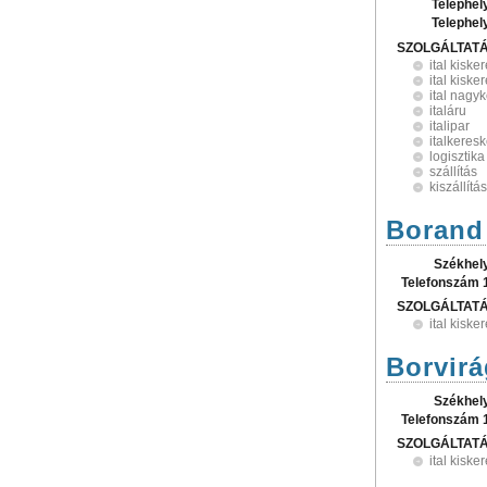
Telephel
Telephel
SZOLGÁLTAT
ital kisk
ital kisk
ital nagy
italáru
italipar
italkeres
logisztika
szállítás
kiszállítás
Borand 
Székhel
Telefonszám 
SZOLGÁLTAT
ital kisk
Borvirá
Székhel
Telefonszám 
SZOLGÁLTAT
ital kisk