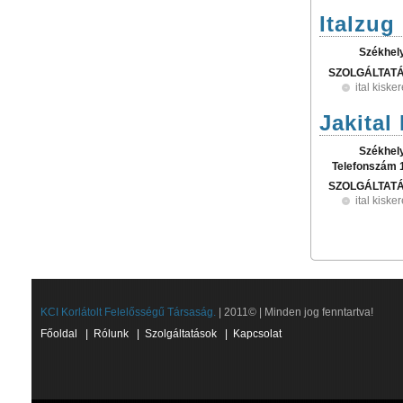
Italzug 
Székhel
SZOLGÁLTAT
ital kisk
Jakital 
Székhel
Telefonszám 
SZOLGÁLTAT
ital kisk
KCI Korlátolt Felelősségű Társaság.
| 2011© | Minden jog fenntartva!
Főoldal
|
Rólunk
|
Szolgáltatások
|
Kapcsolat