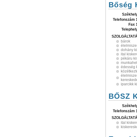
Bőség 
Székhel
Telefonszám 
Fax 
Telephel
SZOLGÁLTAT
bárok
élelmisze
dohány k
ital kisk
pékáru k
munkahely
édesség 
közétkezt
élelmisze
keresked
iparcikk 
BŐSZ K
Székhel
Telefonszám 
SZOLGÁLTAT
ital kisk
kiskeres