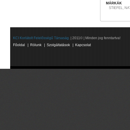
MÁRKÁK
STIEFEL, N
KCI Korlátolt Felelősségű Társaság.
| 2011© | Minden jog fenntartva!
Főoldal
|
Rólunk
|
Szolgáltatások
|
Kapcsolat