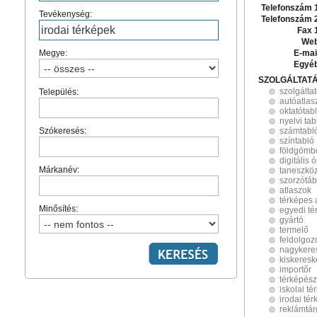
Telefonszám 
Tevékenység:
Telefonszám 
Fax 
Web
Megye:
E-mai
Egyé
SZOLGÁLTAT
szolgálta
Település:
autóatlas
oktatótab
nyelvi tab
Szókeresés:
számtabl
színtabló
földgömb
digitális
Márkanév:
taneszkö
szorzótáb
atlaszok
térképes 
Minősítés:
egyedi té
gyártó
termelő
feldolgoz
nagykere
kiskeres
importőr
térképész
iskolai t
irodai té
reklámtá