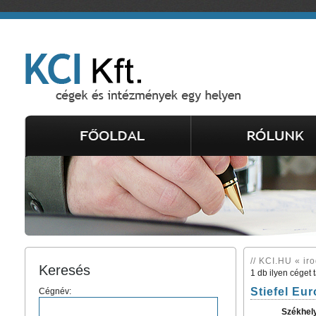
// KCI.HU « iro
Keresés
1 db ilyen céget 
Stiefel Eur
Cégnév:
Székhel