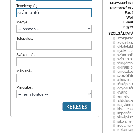
Telefonszám 
Tevékenység:
Telefonszám 
Fax 
Web
Megye:
E-mai
Egyé
SZOLGÁLTAT
szolgálta
Település:
autóatlas
oktatótab
nyelvi tab
Szókeresés:
számtabl
színtabló
földgömb
digitális
Márkanév:
taneszkö
szorzótáb
atlaszok
térképes 
Minősítés:
egyedi té
gyártó
termelő
feldolgoz
nagykere
kiskeres
importőr
térképész
iskolai t
irodai té
reklámtá