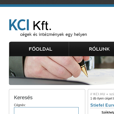
// KCI.HU « sz
Keresés
1 db ilyen céget 
Stiefel Eur
Cégnév:
Székhel