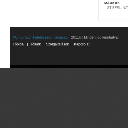
MÁRKÁK
STIEFEL, N
KCI Korlátolt Felelősségű Társaság.
| 2011© | Minden jog fenntartva!
Főoldal
|
Rólunk
|
Szolgáltatások
|
Kapcsolat